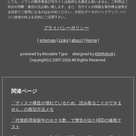
しても、ソフトの製作者及び当サイトは如何なる責任も負いません。ご利用はご
自分の判断・責任の元お願い致します。また、当サイトの情報を著作権を侵害す
る目的でご使用になるのはおやめください。大切なデータのバックアップ, パソ
コン技術の向上を目的にご活用下さい。
プライバシーポリシー
|
sitemap
|
Links
|
about
|
Home
|
powered by Movable Type designed by
KEN(tvbok)
.
Copyright(c) 2007-2026 All Rights Reserved.
関連ページ
「ディスク構造が壊れているため、読み取ることができま
せん」の復旧方法メモ
「代替処理保留中のセクタ数」で警告が出たHDDの修復テ
スト