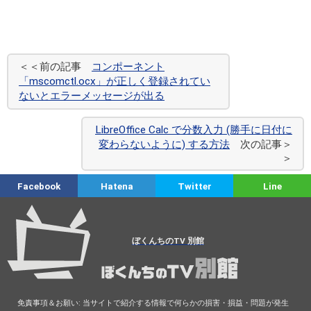
＜＜前の記事
コンポーネント
「mscomctl.ocx」が正しく登録されてい
ないとエラーメッセージが出る
LibreOffice Calc で分数入力 (勝手に日付に
変わらないように) する方法
次の記事＞
＞
Facebook
Hatena
Twitter
Line
ぼくんちのTV 別館
免責事項＆お願い: 当サイトで紹介する情報で何らかの損害・損益・問題が発生