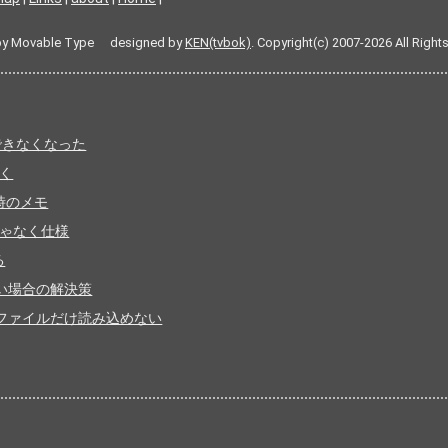
by Movable Type designed by
KEN(tvbok)
. Copyright(c) 2007-2026 All Right
示できなくなった
開く
た時のメモ
バグじゃなく仕様
る
に重い場合の解決策
特定のファイルだけ読み込めない