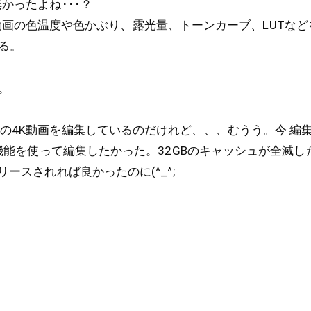
無かったよね･･･？
CC上で、動画の色温度や色かぶり、露光量、トーンカーブ、LUT
る。
。
超の4K動画を編集しているのだけれど、、、むうう。今 編
」の機能を使って編集したかった。32GBのキャッシュが全滅
リースされれば良かったのに(^_^;