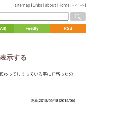
|
sitemap
|
Links
|
about
|
Home
|
<<
|
>>
|
All)
Feedly
RSS
プを表示する
ガラリと変わってしまっている事に戸惑ったの
更新:2015/06/18
(2015/06)