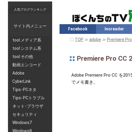
人気ブログランキング
サイト内メニュー
Facebook
Inoreader
〇
TOP
≫
adobe
≫
Premiere Pro
tool:メディア系
tool:システム系
tool:その他
Premiere P
動画エンコード
Adobe
Adobe Premiere Pr
CyberLink
でメモ書き。
Tips･PCネタ
Tips･PCトラブル
ネット･ブラウザ
セキュリティ
Windows7
Windows8