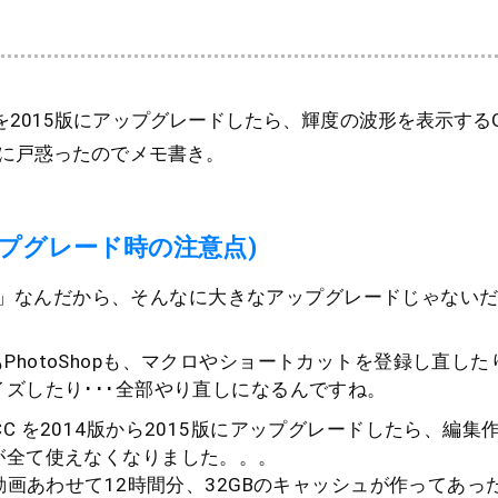
 Pro CC を2015版にアップグレードしたら、輝度の波形を表示す
に戸惑ったのでメモ書き。
プグレード時の注意点)
CC」なんだから、そんなに大きなアップグレードじゃないだ
 ProもPhotoShopも、マクロやショートカットを登録し直し
ズしたり･･･全部やり直しになるんですね。
 Pro CC を2014版から2015版にアップグレードしたら、編
が全て使えなくなりました。。。
D動画あわせて12時間分、32GBのキャッシュが作ってあっ