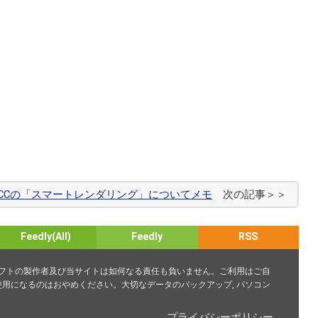
 Pro CCの「スマートレンダリング」についてメモ
次の記事＞＞
Feedly(All)
Feedly
RSS
ソフトの製作者及び当サイトは如何なる責任も負いません。ご利用はご自
用になるのはおやめください。大切なデータのバックアップ, パソコン
プライバシーポリシー