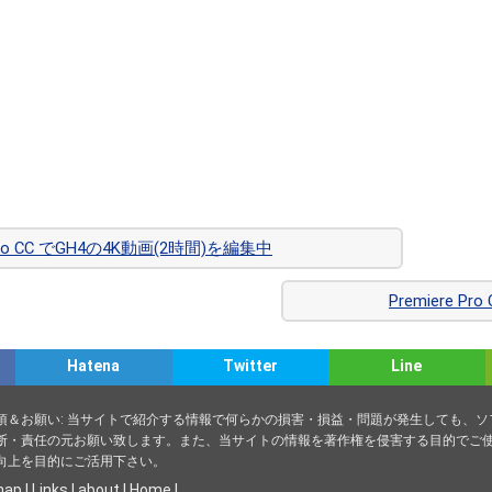
e Pro CC でGH4の4K動画(2時間)を編集中
Premiere
Hatena
Twitter
Line
項＆お願い: 当サイトで紹介する情報で何らかの損害・損益・問題が発生しても、
断・責任の元お願い致します。また、当サイトの情報を著作権を侵害する目的でご使
向上を目的にご活用下さい。
map
|
Links
|
about
|
Home
|