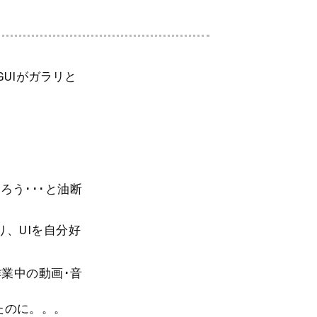
るGUIがガラリと
ろう･･･と油断
たり、UIを自分好
集作業中の動画･音
たのに。。。