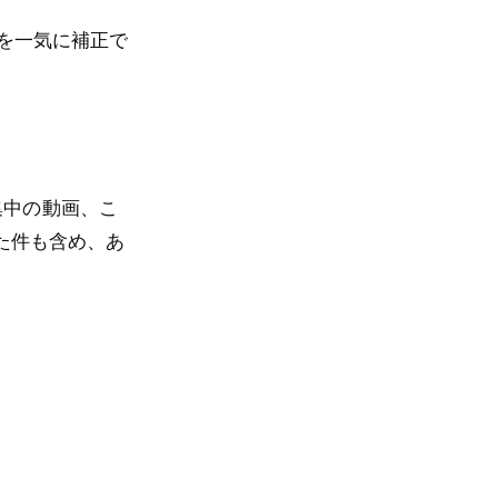
などを一気に補正で
集中の動画、こ
した件も含め、あ