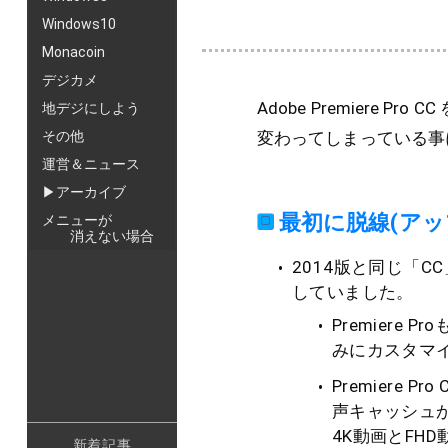
Windows10
Monacoin
デジカメ
Adobe Premiere
地デジにしよう
変わってしまっている事
その他
運営＆ニュース
▶アーカイブ
最初に脱線(アッ
メニューが
消えない場合
2014版と同じ「
していました。
Premiere
みにカスタマイ
Premiere
声キャッシュ
4K動画とFH
新着記事