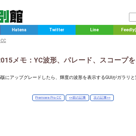
Hatena
Twitter
Line
Feedly(
 CC
ro CC 2015メモ：YC波形、パレード、スコー
o CC を2015版にアップグレードしたら、輝度の波形を表示するGUIが
Premiere Pro CC
<<前の記事
次の記事>>