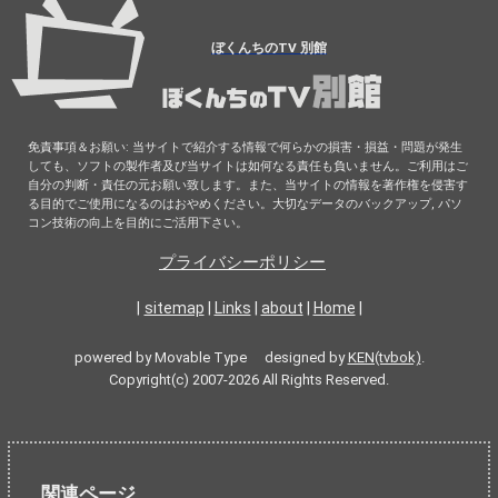
ぼくんちのTV 別館
免責事項＆お願い: 当サイトで紹介する情報で何らかの損害・損益・問題が発生
しても、ソフトの製作者及び当サイトは如何なる責任も負いません。ご利用はご
自分の判断・責任の元お願い致します。また、当サイトの情報を著作権を侵害す
る目的でご使用になるのはおやめください。大切なデータのバックアップ, パソ
コン技術の向上を目的にご活用下さい。
プライバシーポリシー
|
sitemap
|
Links
|
about
|
Home
|
powered by Movable Type designed by
KEN(tvbok)
.
Copyright(c) 2007-2026 All Rights Reserved.
関連ページ