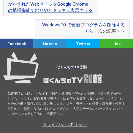
がかすれたWebページをGoogle Chrome
の拡張機能でむりやりクッキリ表示させる
Windows10 で更新プログラムを削除する
方法
次の記事＞＞
Facebook
Hatena
Twitter
Line
ぼくんちのTV 別館
免責事項＆お願い: 当サイトで紹介する情報で何らかの損害・損益・問題が発生
しても、ソフトの製作者及び当サイトは如何なる責任も負いません。ご利用はご
自分の判断・責任の元お願い致します。また、当サイトの情報を著作権を侵害す
る目的でご使用になるのはおやめください。大切なデータのバックアップ, パソ
コン技術の向上を目的にご活用下さい。
プライバシーポリシー