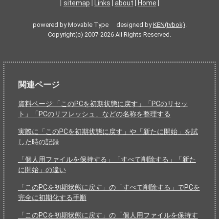
|
sitemap
|
Links
|
about
|
Home
|
powered by Movable Type designed by
KEN(tvbok)
.
Copyright(c) 2007-2026 All Rights Reserved.
関連ページ
資料ページ:「このPCを初期状態に戻す」「PCのリセッ
ト」「PCのリフレッシュ」などの名称を整理する
実際に「このPCを初期状態に戻す」や「新たに開始」を試
した時の記録
「個人用ファイルを保持する」「すべて削除する」「新た
に開始」の違い
「このPCを初期状態に戻す」の「すべて削除する」でPCを
完全に初期化する手順
「このPCを初期状態に戻す」の「個人用ファイルを保持す