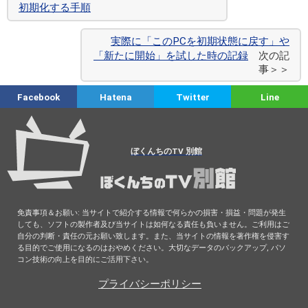
初期化する手順
実際に「このPCを初期状態に戻す」や
「新たに開始」を試した時の記録
次の記
事＞＞
Facebook
Hatena
Twitter
Line
ぼくんちのTV 別館
免責事項＆お願い: 当サイトで紹介する情報で何らかの損害・損益・問題が発生
しても、ソフトの製作者及び当サイトは如何なる責任も負いません。ご利用はご
自分の判断・責任の元お願い致します。また、当サイトの情報を著作権を侵害す
る目的でご使用になるのはおやめください。大切なデータのバックアップ, パソ
コン技術の向上を目的にご活用下さい。
プライバシーポリシー