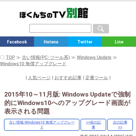
Facebook
Hatena
Twitter
Line
〇
TOP
≫
古い情報(PC･ツール系)
≫
Windows Update
≫
Windows10 無償アップグレード
|
人気ページ
|
おすすめ記事
|
定番ツール
|
2015年10～11月版: Windows Updateで強制
的にWindows10へのアップグレード画面が
表示される問題
古い情報:Windows10 無償アップグレー
<<前の記
次の記事
ド
事
>>