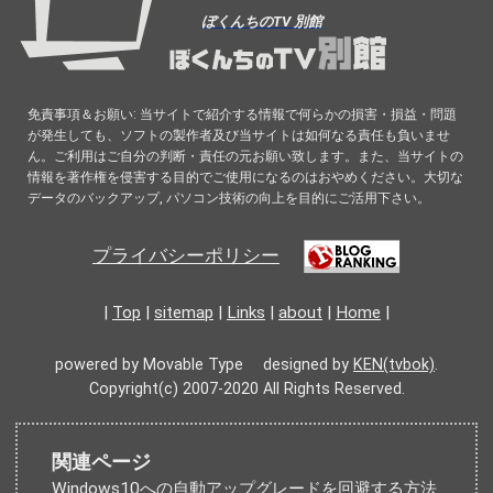
ぼくんちのTV 別館
免責事項＆お願い: 当サイトで紹介する情報で何らかの損害・損益・問題
が発生しても、ソフトの製作者及び当サイトは如何なる責任も負いませ
ん。ご利用はご自分の判断・責任の元お願い致します。また、当サイトの
情報を著作権を侵害する目的でご使用になるのはおやめください。大切な
データのバックアップ, パソコン技術の向上を目的にご活用下さい。
プライバシーポリシー
|
Top
|
sitemap
|
Links
|
about
|
Home
|
powered by Movable Type designed by
KEN(tvbok)
.
Copyright(c) 2007-2020 All Rights Reserved.
関連ページ
Windows10への自動アップグレードを回避する方法