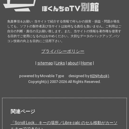
免責事項＆お願い: 当サイトで紹介する情報で何らかの損害・損益・問題が発生
しても、ソフトの製作者及び当サイトは如何なる責任も負いません。ご利用はご
自分の判断・責任の元お願い致します。また、当サイトの情報を著作権を侵害す
る目的でご使用になるのはおやめください。大切なデータのバックアップ, パソ
コン技術の向上を目的にご活用下さい。
プライバシーポリシー
|
sitemap
|
Links
|
about
|
Home
|
powered by Movable Type designed by
KEN(tvbok)
.
Copyright(c) 2007-2026 All Rights Reserved.
関連ページ
「Scroll Lock」キーの場所／Libre calc のセル移動がカーソ
ルキーでできない