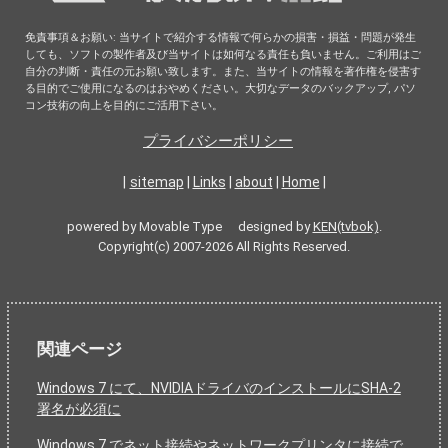
免責事項＆お願い: 当サイトで紹介する情報で何らかの損害・損益・問題が発生
しても、ソフトの製作者及び当サイトは如何なる責任も負いません。ご利用はご
自分の判断・責任の元お願い致します。また、当サイトの情報を著作権を侵害す
る目的でご使用になるのはおやめください。大切なデータのバックアップ, パソ
コン技術の向上を目的にご活用下さい。
プライバシーポリシー
|
sitemap
|
Links
|
about
|
Home
|
powered by Movable Type designed by
KEN(tvbok)
.
Copyright(c) 2007-2026 All Rights Reserved.
関連ページ
Windows 7 にて、NVIDIAドライバのインストールにSHA-2
署名が必須に
Windows 7 でネット接続やネットワークプリンタに接続で