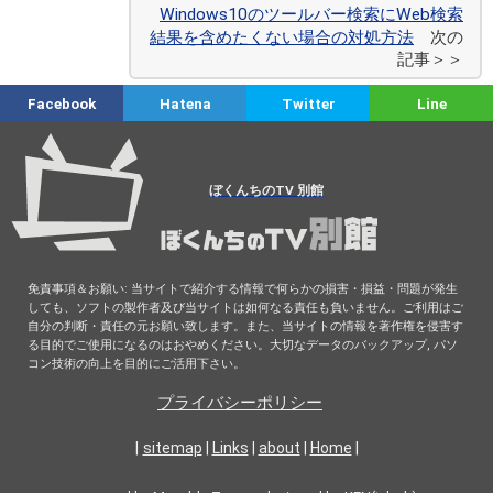
Windows10のツールバー検索にWeb検索
結果を含めたくない場合の対処方法
次の
記事＞＞
Facebook
Hatena
Twitter
Line
ぼくんちのTV 別館
免責事項＆お願い: 当サイトで紹介する情報で何らかの損害・損益・問題が発生
しても、ソフトの製作者及び当サイトは如何なる責任も負いません。ご利用はご
自分の判断・責任の元お願い致します。また、当サイトの情報を著作権を侵害す
る目的でご使用になるのはおやめください。大切なデータのバックアップ, パソ
コン技術の向上を目的にご活用下さい。
プライバシーポリシー
|
sitemap
|
Links
|
about
|
Home
|