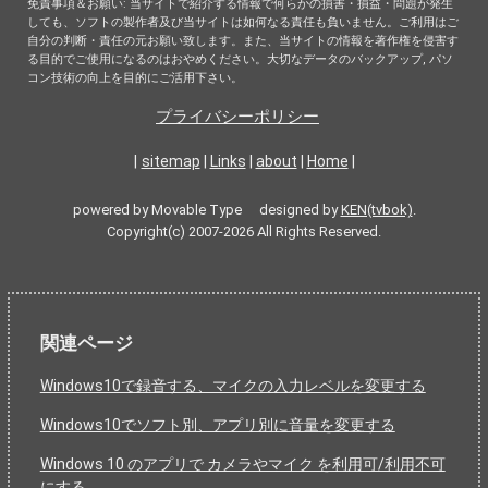
免責事項＆お願い: 当サイトで紹介する情報で何らかの損害・損益・問題が発生
しても、ソフトの製作者及び当サイトは如何なる責任も負いません。ご利用はご
自分の判断・責任の元お願い致します。また、当サイトの情報を著作権を侵害す
る目的でご使用になるのはおやめください。大切なデータのバックアップ, パソ
コン技術の向上を目的にご活用下さい。
プライバシーポリシー
|
sitemap
|
Links
|
about
|
Home
|
powered by Movable Type designed by
KEN(tvbok)
.
Copyright(c) 2007-2026 All Rights Reserved.
関連ページ
Windows10で録音する、マイクの入力レベルを変更する
Windows10でソフト別、アプリ別に音量を変更する
Windows 10 のアプリで カメラやマイク を利用可/利用不可
にする