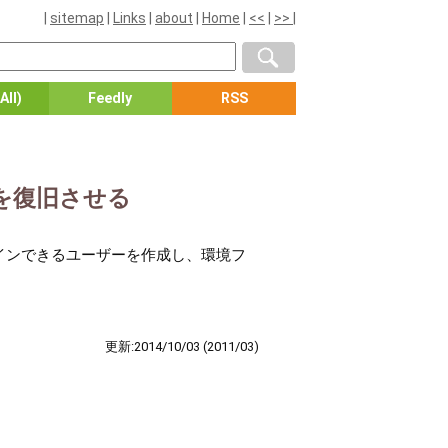
|
sitemap
|
Links
|
about
|
Home
|
<<
|
>>
|
All)
Feedly
RSS
ルを復旧させる
グインできるユーザーを作成し、環境フ
更新:2014/10/03
(2011/03)