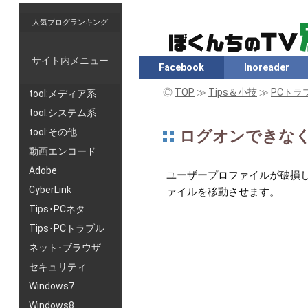
人気ブログランキング
サイト内メニュー
Facebook
Inoreader
◎
TOP
≫
Tips＆小技
≫
PCトラ
tool:メディア系
tool:システム系
tool:その他
ログオンできなく
動画エンコード
Adobe
ユーザープロファイルが破損し
CyberLink
ァイルを移動させます。
Tips･PCネタ
Tips･PCトラブル
ネット･ブラウザ
セキュリティ
Windows7
Windows8