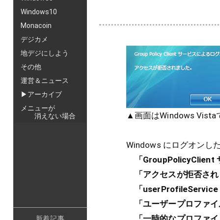
Windows10
Monacoin
デジカメ
地デジにしよう
その他
運営＆ニュース
▶アーカイブ
メニューが
▲画面はWindows V
消えない場合
Windows にログオンし
「GroupPolicyC
「アクセスが拒否され
「userProfileSe
「ユーザープロファイ
「一時的なプロファイ
新着記事