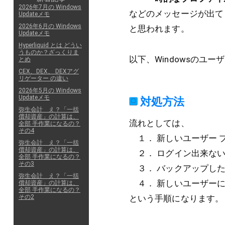
2026年7月の Windows
などのメッセージが出てロ
Updateメモ
2026年6月の Windows
と思われます。
Updateメモ
Hyperliquid とは どうい
うものか？ざっくりま
以下、Windowsのユ
とめ
CEX、DEX、 DEXアグ
リゲーター の違い
2026年5月の Windows
Updateメモ
対処方法
弥生会計 え？「一括
償却資産」の計算は、
流れとしては、
全部 手作業になるの？
その4
１． 新しいユーザー 
弥生会計 え？「一括
償却資産」の計算は、
２． ログイン出来ない
全部 手作業になるの？
その3
３． バックアップした
弥生会計 え？「一括
４． 新しいユーザーに
償却資産」の計算は、
全部 手作業になるの？
その2
という手順になります。