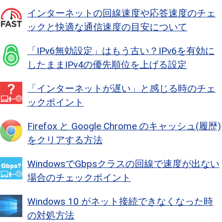
インターネットの回線速度や応答速度のチェ
ックと快適な通信速度の目安について
「IPv6無効設定」はもう古い？IPv6を有効に
したままIPv4の優先順位を上げる設定
「インターネットが遅い」と感じる時のチェ
ックポイント
Firefox と Google Chrome のキャッシュ(履歴)
をクリアする方法
WindowsでGbpsクラスの回線で速度が出ない
場合のチェックポイント
Windows 10 がネット接続できなくなった時
の対処方法