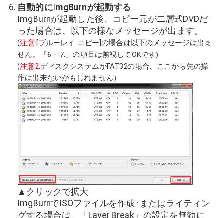
自動的にImgBurnが起動する
ImgBurnが起動した後、コピー元が二層式DVDだ
った場合は、以下の様なメッセージが出ます。
(
注意
:[ブルーレイ コピー]の場合は以下のメッセージは出ま
せん。「6.～7.」の項目は無視してOKです)
(
注意2
:ディスクシステムがFAT32の場合、ここから先の操
作は出来ないかもしれません）
▲クリックで拡大
ImgBurnでISOファイルを作成･またはライティン
グする場合は、「Layer Break」の設定を無効に