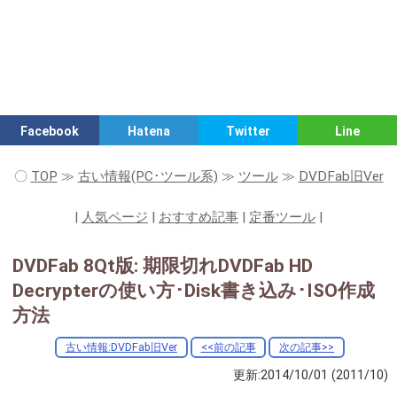
Facebook
Hatena
Twitter
Line
〇
TOP
≫
古い情報(PC･ツール系)
≫
ツール
≫
DVDFab旧Ver
|
人気ページ
|
おすすめ記事
|
定番ツール
|
DVDFab 8Qt版: 期限切れDVDFab HD
Decrypterの使い方･Disk書き込み･ISO作成
方法
古い情報:DVDFab旧Ver
<<前の記事
次の記事>>
更新:2014/10/01
(2011/10)