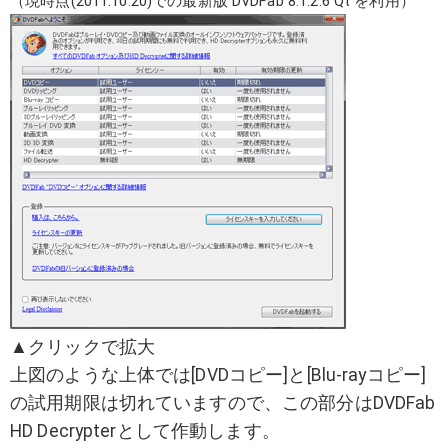
（現時点(2011.10.20)での最新版 DVDFab 8.1.2.6 Qt を利用）
▲クリックで拡大
上図のような上体では[DVDコピー]と[Blu-rayコピー]
の試用期限は切れていますので、この部分はDVDFab
HD Decrypterとして作動します。