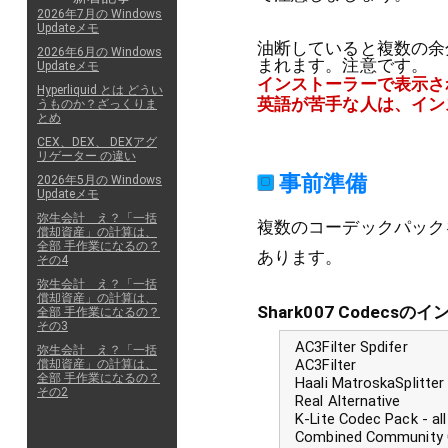
2026年7月の Windows
Updateメモ
油断していると複数の余
2026年6月の Windows
まれます。注意です。
Updateメモ
インストーラーで表示さ
Hyperliquid とは どうい
英語が苦手な人は、イン
うものか？ざっくりま
とめ
CEX、DEX、 DEXアグ
リゲーター の違い
事前準備
2026年5月の Windows
Updateメモ
弥生会計 え？「一括
複数のコーデックパック
償却資産」の計算は、
全部 手作業になるの？
あります。
その4
弥生会計 え？「一括
償却資産」の計算は、
Shark007 Code
全部 手作業になるの？
その3
AC3Filter Spdifer
弥生会計 え？「一括
AC3Filter
償却資産」の計算は、
全部 手作業になるの？
Haali MatroskaSplitter
その2
Real Alternative
K-Lite Codec Pack - all
Combined Community 