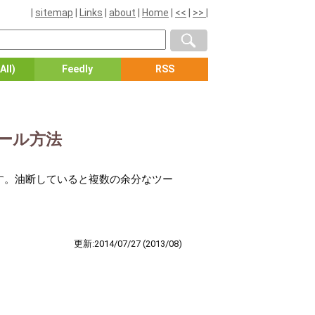
|
sitemap
|
Links
|
about
|
Home
|
<<
|
>>
|
All)
Feedly
RSS
ンストール方法
す。油断していると複数の余分なツー
更新:2014/07/27
(2013/08)