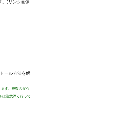
す。(リンク画像
インストール方法を解
ります。複数のダウ
ルは注意深く行って