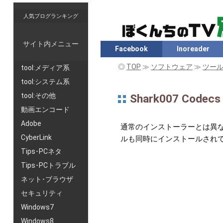
人気ブログランキング
サイト内メニュー
Facebook
Inoreader
◎
TOP
≫
ソフトウェア
≫
ツー
tool:メディア系
tool:システム系
tool:その他
Shark007 Code
動画エンコード
Adobe
通常のインストーラーとは異
CyberLink
ルも同時にインストールされ
Tips･PCネタ
Tips･PCトラブル
ネット･ブラウザ
セキュリティ
Windows7
Windows8