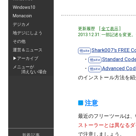
Windows10
Monacoin
デジカメ
更新履歴 [
全て表示
]
地デジにしよう
2013.12.31: 一部記述を変更
その他
Shark007's FREE C
運営＆ニュース
▶アーカイブ
・
Standard Code
メニューが
・
Advanced Code
消えない場合
のインストール方法を紹
注意
最近のフリーツールは、
ストーラーとは異なるダ
で注意しましょう。
新着記事