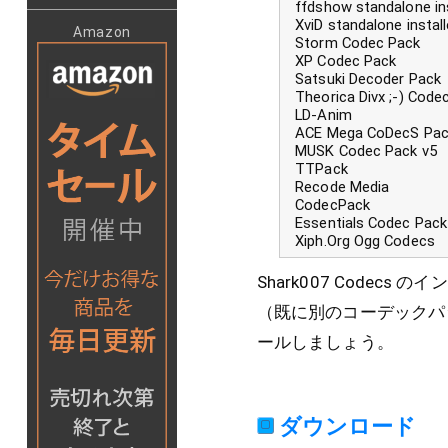
ffdshow standalone ins
XviD standalone install
Amazon
Storm Codec Pack
XP Codec Pack
Satsuki Decoder Pack
Theorica Divx ;-) Code
LD-Anim
ACE Mega CoDecS Pac
MUSK Codec Pack v5
TTPack
Recode Media
CodecPack
Essentials Codec Pack
Xiph.Org Ogg Codecs
Shark007 Code
（既に別のコーデックパ
ールしましょう。
ダウンロード