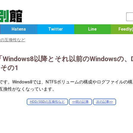
Hatena
Twitter
Line
Feedly(
SDの互換性など
資料「Windows8以降とそれ以前のWindows
その1
の解説です。Windows8では、NTFSボリュームの構成やログファイ
クの互換性がなくなっています。
HDD/SSDの互換性など
<<前の記事
次の記事>>