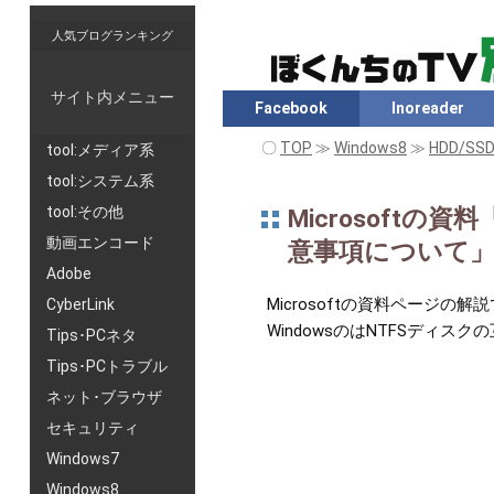
人気ブログランキング
サイト内メニュー
Facebook
Inoreader
〇
TOP
≫
Windows8
≫
HDD/S
tool:メディア系
tool:システム系
tool:その他
Microsoftの
動画エンコード
意事項について」
Adobe
Microsoftの資料ページ
CyberLink
WindowsのはNTFSディス
Tips･PCネタ
Tips･PCトラブル
ネット･ブラウザ
セキュリティ
Windows7
Windows8