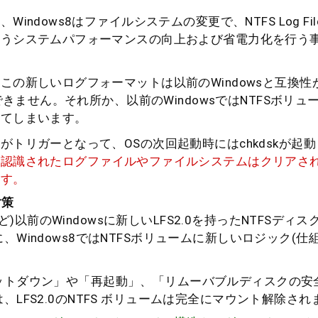
indows8はファイルシステムの変更で、NTFS Log Fil
伴うシステムパフォーマンスの向上および省電力化を行う
この新しいログフォーマットは以前のWindowsと互換性
識できません。それ所か、以前のWindowsではNTFSボリ
してしまいます。
がトリガーとなって、OSの次回起動時にはchkdskが起
と認識されたログファイルやファイルシステムはクリアさ
ます。
対策
a/7など)以前のWindowsに新しいLFS2.0を持ったNTFSデ
、Windows8ではNTFSボリュームに新しいロジック(仕
ットダウン」や「再起動」、「リムーバブルディスクの安
、LFS2.0のNTFS ボリュームは完全にマウント解除され