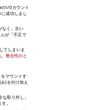
eのI/Oカウント
事に成功しまし
がなく、古い
ュームが「不正で
動してしまいま
れ、整合性のと
ィスクをマウントす
組み)を付け加え
全な取り外し」
ます。