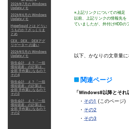
2026年7月の Windows
Updateメモ
※上記リンクについての補足
2026年6月の Windows
以前、上記リンクの情報先を「
Updateメモ
ていましたが、外付けHDD
Hyperliquid とは どうい
うものか？ざっくりま
とめ
CEX、DEX、 DEXアグ
リゲーター の違い
2026年5月の Windows
以下、かなりの文章量に
Updateメモ
弥生会計 え？「一括
償却資産」の計算は、
全部 手作業になるの？
その4
関連ページ
弥生会計 え？「一括
償却資産」の計算は、
全部 手作業になるの？
「Windows8以降とそ
その3
・
その1
(このページ)
弥生会計 え？「一括
償却資産」の計算は、
・
その2
全部 手作業になるの？
その2
・
その3