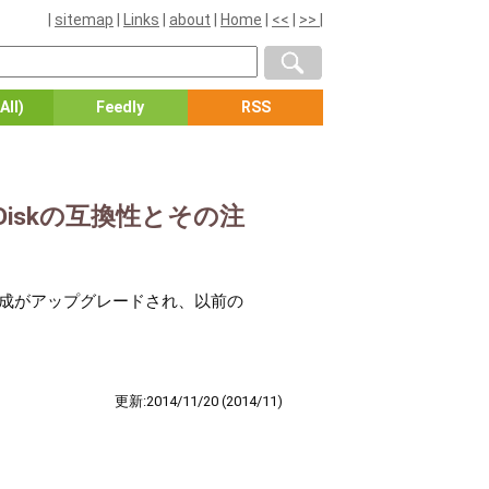
|
sitemap
|
Links
|
about
|
Home
|
<<
|
>>
|
All)
Feedly
RSS
の、Diskの互換性とその注
ルの構成がアップグレードされ、以前の
更新:2014/11/20
(2014/11)