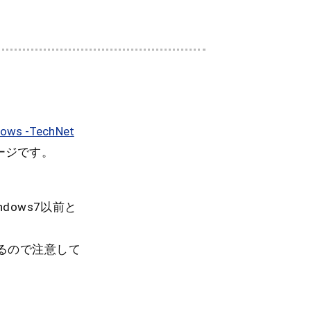
ndows -TechNet
ージです。
dows7以前と
あるので注意して