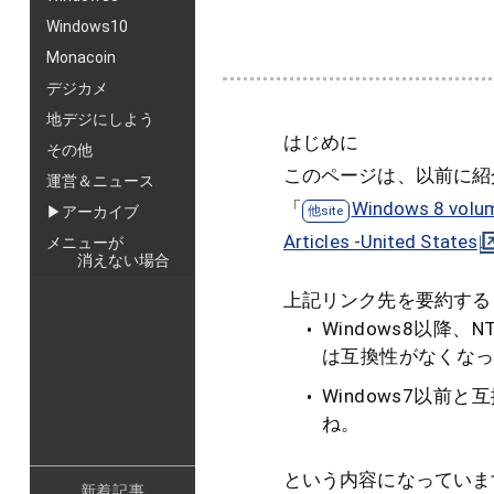
Windows10
Monacoin
デジカメ
地デジにしよう
はじめに
その他
このページは、以前に紹介したM
運営＆ニュース
「
Windows 8 volume
▶アーカイブ
Articles -United States
メニューが
消えない場合
上記リンク先を要約する
Windows8以降
は互換性がなくな
Windows7以
ね。
という内容になっていま
新着記事