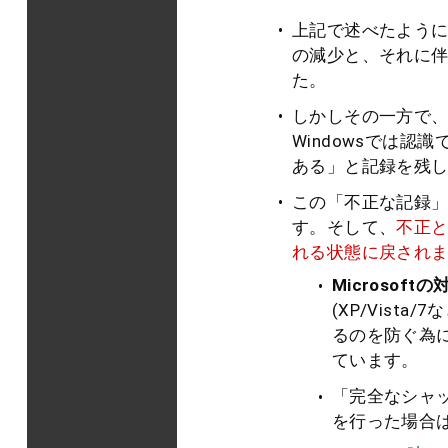
上記で述べたように、W
の減少と、それに
た。
しかしその一方で、
Windowsでは認
ある」と記録を残
この「不正な記録」
す。そして、
不正
れる状態に戻され
Microsoftの
(XP/Vist
るのを防ぐ為に
ています。
「完全なシャ
を行った場合は