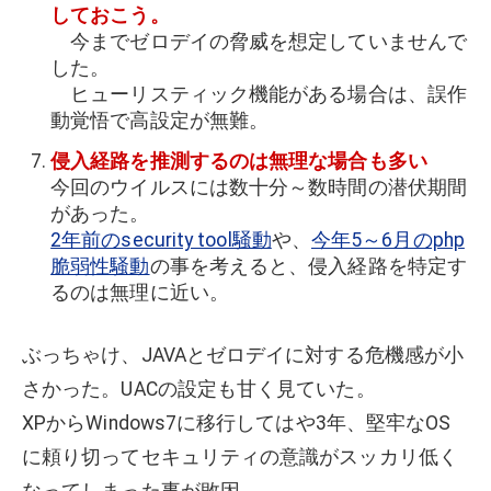
しておこう。
今までゼロデイの脅威を想定していませんで
した。
ヒューリスティック機能がある場合は、誤作
動覚悟で高設定が無難。
侵入経路を推測するのは無理な場合も多い
今回のウイルスには数十分～数時間の潜伏期間
があった。
2年前のsecurity tool騒動
や、
今年5～6月のphp
脆弱性騒動
の事を考えると、侵入経路を特定す
るのは無理に近い。
ぶっちゃけ、JAVAとゼロデイに対する危機感が小
さかった。UACの設定も甘く見ていた。
XPからWindows7に移行してはや3年、堅牢なOS
に頼り切ってセキュリティの意識がスッカリ低く
なってしまった事が敗因。