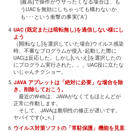
[最高]で操作がウザったくなる場合は、も
うUACを無効にしちゃっても構わないか
も･･･という衝撃の事実('Α`)
UAC (既定または暗転無し)を過信しない様にし
よう
（[暗転なし]を選択していた場合)ウイルス感染
時、不審なプログラムが侵入･起動した際に
UACは反応した。しかし[いいえ]を選択したの
にプログラム実行された。。。UAC役に立たな
いじゃんチクショー。
JAVA アプレットは「絶対に必要」な場合を除
き、削除しておこう。
最近のWebは、JAVAがなくてもほとんどが
正常に作動します。
そして、JAVAは脆弱性の修正が遅いです。
ヤバイです(>_<､)
ウイルス対策ソフトの「常駐保護」機能を見直