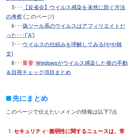
5･･･
【反省会】ウイルス感染を未然に防ぐ方法
の考察
(このページ)
6･･･
偽ツール系のウイルスはアフィリエイトだ
った･･･('Α`)
7･･･
ウイルスの仕組みを理解してみる(やや雑
文)
8･･･
重要:
Windowsがウイルス感染した後の手動
＆目視チェック項目まとめ
先にまとめ
このページで伝えたいメインの情報は以下7点
セキュリティ･脆弱性に関するニュースは、常