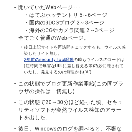
開いていたWebページ･･･
・はてぶホッテントリ 5～6ページ
・国内の3DCGブログ 2～3ページ
・海外のCGやカメラ関連 2～3ページ
全てごく普通のWebページ。
後日上記サイトを再訪問チェックするも、ウイルス感
染したサイト無し。
2年前のsecurity tool騒動
の時もウイルスのコードは
(短時間で無害なURLに差し替える等)巧妙に隠されて
いたし、発見するのは無理かも('Α`)
この状態でブログ更新作業開始(この間ブラ
ウザの操作は一切無し)
この状態で20～30分ほど経った頃、セキュ
リティソフトが突然ウイルス検知のアラー
トを出した。
後日、Windowsのログを調べると、不審な