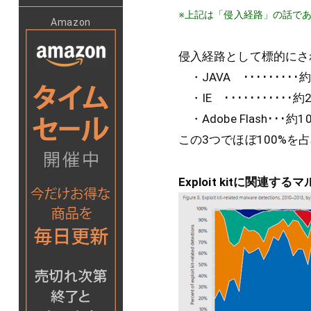
※上記は「侵入経路」の話で
Amazon
侵入経路として標的にされ
・JAVA ･････････約
・IE ･･･････････約
・Adobe Flash･･･約1
この3つでほぼ100%
Exploit kitに関連