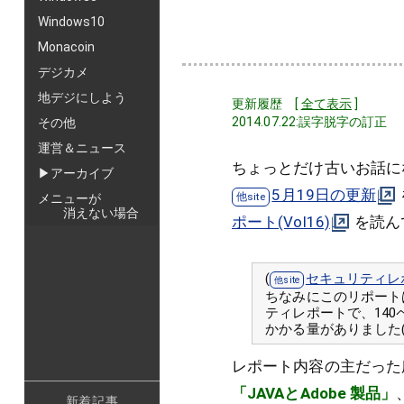
Windows10
Monacoin
デジカメ
地デジにしよう
更新履歴 [
全て表示
]
2014.07.22:誤字脱字の訂正
その他
運営＆ニュース
ちょっとだけ古いお話に
▶アーカイブ
5月19日の更新
メニューが
消えない場合
ポート(Vol16)
を読ん
(
セキュリティレ
ちなみにこのリポートは
ティレポートで、14
かかる量がありました(^
レポート内容の主だった
「JAVAとAdobe 製品」
新着記事