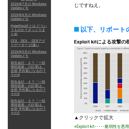
2026年7月の Windows
じですねえ。
Updateメモ
2026年6月の Windows
Updateメモ
Hyperliquid とは どうい
以下、リポート
うものか？ざっくりま
とめ
CEX、DEX、 DEXアグ
Exploit kitによる攻
リゲーター の違い
2026年5月の Windows
Updateメモ
弥生会計 え？「一括
償却資産」の計算は、
全部 手作業になるの？
その4
弥生会計 え？「一括
償却資産」の計算は、
全部 手作業になるの？
その3
弥生会計 え？「一括
償却資産」の計算は、
全部 手作業になるの？
その2
▲クリックで拡大
※Exploit kit････