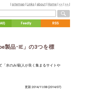
|
sitemap
|
Links
|
about
|
Home
|
<<
|
>>
|
All)
Feedly
RSS
e製品･IE」の3つを標
して「水のみ場(人が良く集まるサイトや
更新:2014/11/08
(2014/07)