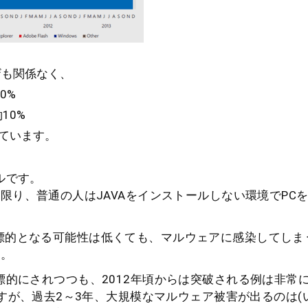
ザも関係なく、
0%
約10%
ています。
ルです。
限り、普通の人はJAVAをインストールしない環境でPC
erは、標的となる可能性は低くても、マルウェアに感染してし
す。
lashは標的にされつつも、2012年頃からは突破される例は非
じすが、過去2～3年、大規模なマルウェア被害が出るのは(