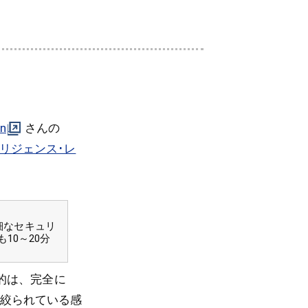
n
さんの
リジェンス･レ
詳細なセキュリ
10～20分
的は、完全に
絞られている感