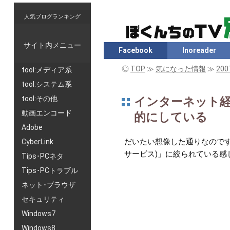
人気ブログランキング
サイト内メニュー
Facebook
Inoreader
◎
TOP
≫
気になった情報
≫
20
tool:メディア系
tool:システム系
tool:その他
インターネット経由
動画エンコード
的にしている
Adobe
だいたい想像した通りなのです
CyberLink
サービス)」に絞られている感
Tips･PCネタ
Tips･PCトラブル
ネット･ブラウザ
セキュリティ
Windows7
Windows8