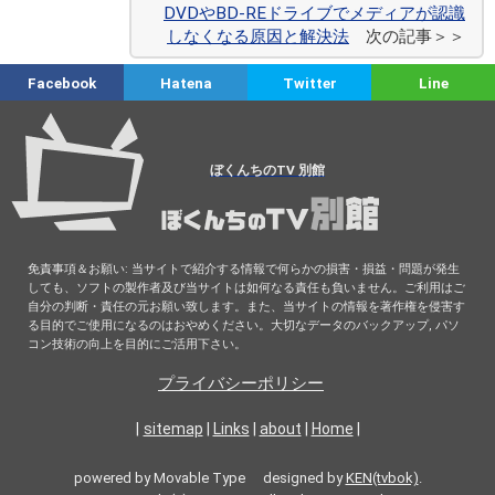
DVDやBD-REドライブでメディアが認識
しなくなる原因と解決法
次の記事＞＞
Facebook
Hatena
Twitter
Line
ぼくんちのTV 別館
免責事項＆お願い: 当サイトで紹介する情報で何らかの損害・損益・問題が発生
しても、ソフトの製作者及び当サイトは如何なる責任も負いません。ご利用はご
自分の判断・責任の元お願い致します。また、当サイトの情報を著作権を侵害す
る目的でご使用になるのはおやめください。大切なデータのバックアップ, パソ
コン技術の向上を目的にご活用下さい。
プライバシーポリシー
|
sitemap
|
Links
|
about
|
Home
|
powered by Movable Type designed by
KEN(tvbok)
.