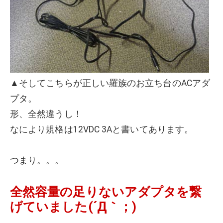
▲そしてこちらが正しい羅族のお立ち台のACアダ
プタ。
形、全然違うし！
なにより規格は12VDC 3Aと書いてあります。
つまり。。。
全然容量の足りないアダプタを繋
げていました(´Д｀；)