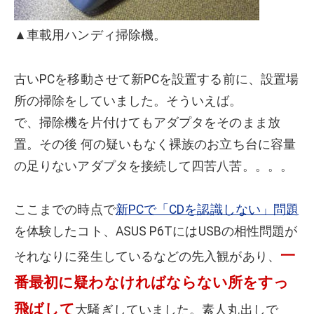
▲車載用ハンディ掃除機。
古いPCを移動させて新PCを設置する前に、設置場
所の掃除をしていました。そういえば。
で、掃除機を片付けてもアダプタをそのまま放
置。その後 何の疑いもなく裸族のお立ち台に容量
の足りないアダプタを接続して四苦八苦。。。。
ここまでの時点で
新PCで「CDを認識しない」問題
を体験したコト、ASUS P6TにはUSBの相性問題が
一
それなりに発生しているなどの先入観があり、
番最初に疑わなければならない所をすっ
飛ばして
大騒ぎしていました。素人丸出しで