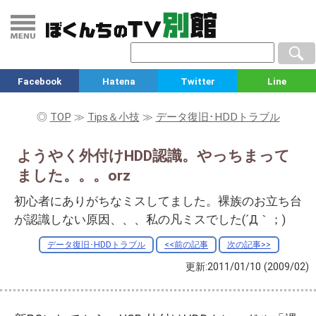
Facebook
Hatena
Twitter
Line
◎
TOP
≫
Tips＆小技
≫
データ復旧･HDDトラブル
ようやく外付けHDD認識。やっちまって
ました。。。orz
初心者にありがちなミスしてました。裸族のお立ち台
が認識しない原因、、、私の凡ミスでした(´Д｀；)
データ復旧･HDDトラブル
<<前の記事
次の記事>>
更新:2011/01/10
(2009/02)