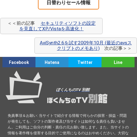
日替わりセール情報
＜＜前の記事
セキュリティソフトの設定
を見直してXP/Vistaを高速化！
AviSynth2.6を試す2009年10月 (最近のavsス
クリプトのメモあり)
次の記事＞＞
Facebook
Hatena
Twitter
Line
ぼくんちのTV 別館
免責事項＆お願い: 当サイトで紹介する情報で何らかの損害・損益・問題
が発生しても、ソフトの製作者及び当サイトは如何なる責任も負いませ
ん。ご利用はご自分の判断・責任の元お願い致します。また、当サイトの
情報を著作権を侵害する目的でご使用になるのはおやめください。大切な