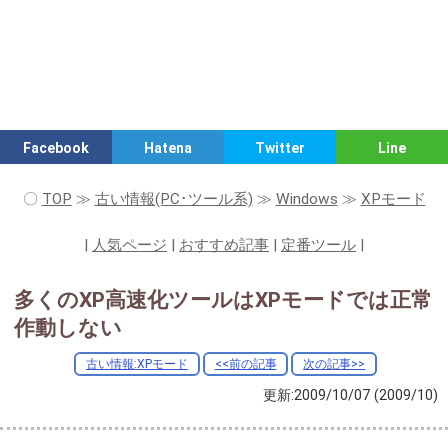
Facebook
Hatena
Twitter
Line
〇
TOP
≫
古い情報(PC･ツール系)
≫
Windows
≫
XPモード
|
人気ページ
|
おすすめ記事
|
定番ツール
|
多くのXP高速化ツールはXPモードでは正常
作動しない
古い情報:XPモード
<<前の記事
次の記事>>
更新:2009/10/07
(2009/10)