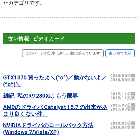
たカテゴリです。
古い情報: ビデオカード
このページの記事は新しい順に並んでいます
古い順で表示
2016/06公開
GTX1070 買ったよ＼(^o^)／動かないよ／
2016/06更新
(^o^)＼
2015/11公開
雑記: 私のR9 280Xは もう限界
2015/11更新
2015/08公開
AMDのドライバ Catalyst 15.7 の出来があ
2015/08更新
まり良くない件。
2010/03公開
NVIDIAドライバのロールバック方法
2010/03更新
(Windows 7/Vista/XP)