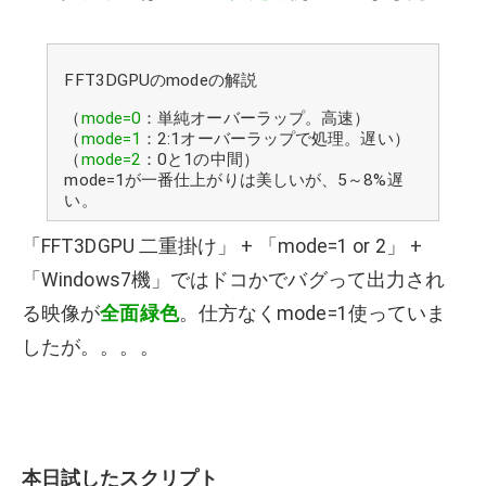
FFT3DGPUのmodeの解説
（
mode=0
：単純オーバーラップ。高速）
（
mode=1
：2:1オーバーラップで処理。遅い）
（
mode=2
：0と1の中間）
mode=1が一番仕上がりは美しいが、5～8%遅
い。
「FFT3DGPU 二重掛け」 + 「mode=1 or 2」 +
「Windows7機」ではドコかでバグって出力され
る映像が
全面緑色
。仕方なくmode=1使っていま
したが。。。。
本日試したスクリプト