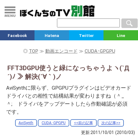
Facebook
Hatena
Twitter
Line
◎
TOP
≫
動画エンコード
≫
CUDA･GPGPU
FFT3DGPU使うと緑になっちゃうよヽ(`Д
´)ﾉ ≫ 解決(´∀｀)ノ
AviSynthに限らず、GPGPUプラグインはビデオカード
ドライバとの相性で結構結果が変わりますね（＾_
＾; ドライバをアップデートしたら作動確認が必須
です。
AviSynth
CUDA･GPGPU
<<前の記事
次の記事>>
更新:2011/10/01
(2010/03)