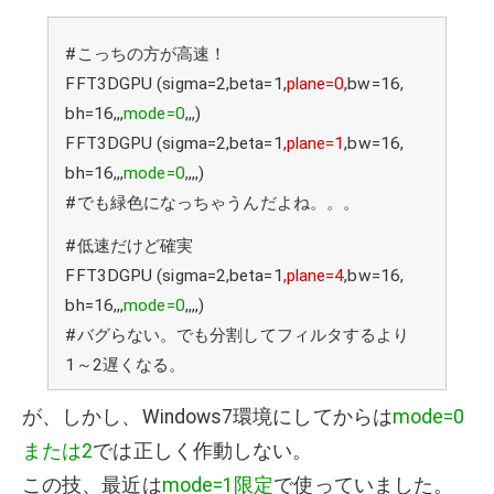
#こっちの方が高速！
FFT3DGPU (sigma=2,beta=1,
plane=0
,bw=16,
bh=16,,,
mode=0
,,,)
FFT3DGPU (sigma=2,beta=1
,plane=1
,bw=16,
bh=16,,,
mode=0
,,,,)
#でも緑色になっちゃうんだよね。。。
#低速だけど確実
FFT3DGPU (sigma=2,beta=1
,plane=4
,bw=16,
bh=16,,,
mode=0
,,,,)
#バグらない。でも分割してフィルタするより
1～2遅くなる。
が、しかし、Windows7環境にしてからは
mode=0
または2
では正しく作動しない。
この技、最近は
mode=1限定
で使っていました。