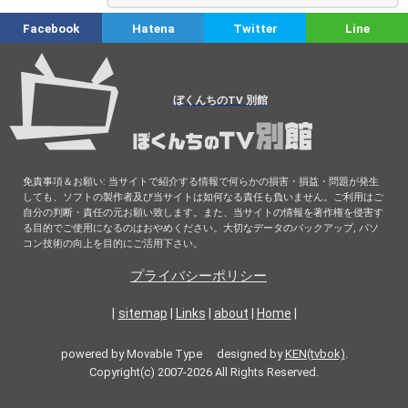
Facebook
Hatena
Twitter
Line
ぼくんちのTV 別館
免責事項＆お願い: 当サイトで紹介する情報で何らかの損害・損益・問題が発生
しても、ソフトの製作者及び当サイトは如何なる責任も負いません。ご利用はご
自分の判断・責任の元お願い致します。また、当サイトの情報を著作権を侵害す
る目的でご使用になるのはおやめください。大切なデータのバックアップ, パソ
コン技術の向上を目的にご活用下さい。
プライバシーポリシー
|
sitemap
|
Links
|
about
|
Home
|
powered by Movable Type designed by
KEN(tvbok)
.
Copyright(c) 2007-2026 All Rights Reserved.