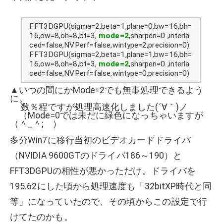
FFT3DGPU(sigma=2,beta=1,plane=0,bw=16,bh=
16,ow=8,oh=8,bt=3,
mode=2
,sharpen=0 ,interla
ced=false,NVPerf=false,wintype=2,precision=0)
FFT3DGPU(sigma=2,beta=1,plane=1,bw=16,bh=
16,ow=8,oh=8,bt=3,
mode=2
,sharpen=0 ,interla
ced=false,NVPerf=false,wintype=0,precision=0)
▲いつの間にかMode=2でも無事処理できるよう
に。
数％程ですが処理高速化しました(´∀｀)ノ
（Mode=0では未だに緑色になっちゃいますが
（＾_＾; ）
多分Win7に移行当初のビデオカードドライバ
（NVIDIA 9600GTのドライバ186～190）と
FFT3DGPUの相性が悪かっただけ。ドライバを
195.62にした頃から処理速度も「32bitXP時代と同
等」になっていたので、その頃からこの設定で行
けてたのかも。