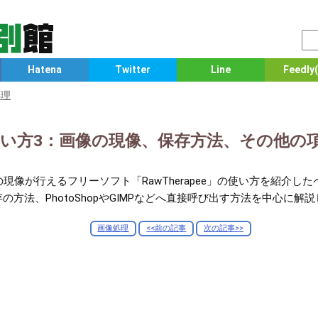
Hatena
Twitter
Line
Feedly(
処理
eeの使い方3：画像の現像、保存方法、その他の
現像が行えるフリーソフト「RawTherapee」の使い方を紹介
方法、PhotoShopやGIMPなどへ直接呼び出す方法を中心に解
画像処理
<<前の記事
次の記事>>