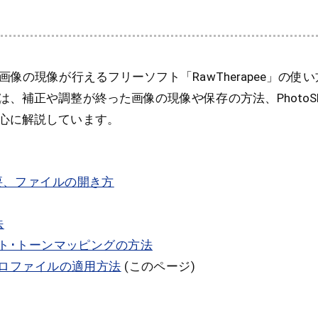
画像の現像が行えるフリーソフト「RawTherapee」の使
、補正や調整が終った画像の現像や保存の方法、PhotoSho
心に解説しています。
 の概要、ファイルの開き方
法
ト･トーンマッピングの方法
ロファイルの適用方法
(このページ)