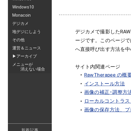
Windows10
Monacoin
デジカメ
デジカメで撮影したRAW
地デジにしよう
ージです。このページでは
その他
運営＆ニュース
へ直接呼び出す方法を中
▶アーカイブ
メニューが
サイト内関連ページ
消えない場合
RawTherapee
インストール方法
画像の補正･調整方
ローカルコントラス
画像の保存方法、プ
新着記事