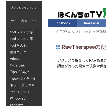
人気ブログランキング
サイト内メニュー
Facebook
Inoreader
〇
TOP
≫
ソフトウェア
≫
画像
tool:メディア系
tool:システム系
tool:その他
RawTherap
動画エンコード
Adobe
デジカメで撮影したRAW画像の
CyberLink
調整が終った画像の現像や保存の
Tips･PCネタ
Tips･PCトラブル
ネット･ブラウザ
セキュリティ
Windows7
Windows8