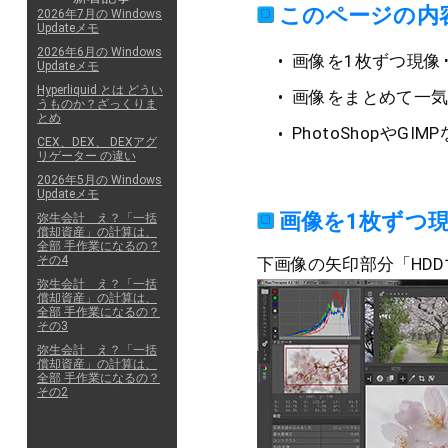
このページの内
2026年7月の Windows
Updateメモ
2026年6月の Windows
画像を1枚ずつ現像
Updateメモ
Hyperliquid とは どうい
画像をまとめて一気
うものか？ざっくりま
とめ
PhotoShopやG
CEX、DEX、 DEXアグ
リゲーター の違い
2026年5月の Windows
Updateメモ
画像を1枚ずつ
弥生会計 え？「一括
償却資産」の計算は、
全部 手作業になるの？
その4
下画像の矢印部分「HD
弥生会計 え？「一括
償却資産」の計算は、
全部 手作業になるの？
その3
弥生会計 え？「一括
償却資産」の計算は、
全部 手作業になるの？
その2