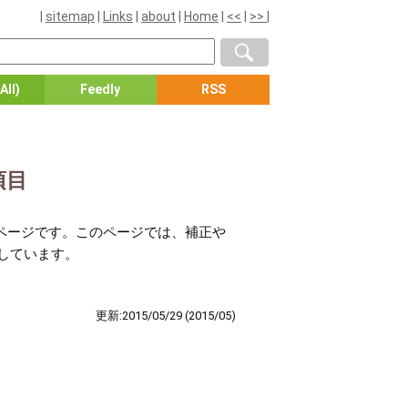
|
sitemap
|
Links
|
about
|
Home
|
<<
|
>>
|
All)
Feedly
RSS
項目
したページです。このページでは、補正や
説しています。
更新:2015/05/29
(2015/05)