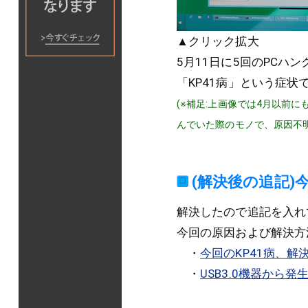
▲クリック拡大
5月11日に5回のPC
「KP41病」という症状
(※補足:上画像では4月以前に
んでいた際のモノで、原因不
(解決後の追記)
解決したので追記を入れ
今回の原因および解決方
・
今回のKP41病、解
・
USB3.0機器から