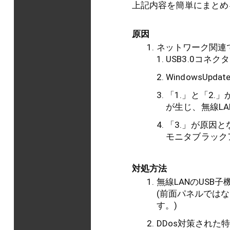
上記内容を簡単にまとめ
原因
ネットワーク関連
USB3.0コネ
WindowsU
「1.」と「2.
が生じ、無線L
「3.」が原因と
モニタブラック
対処方法
無線LANのUSB子
(前面パネルではな
す。)
DDos対策された