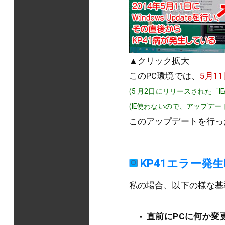
▲クリック拡大
このPC環境では、
5月1
(5 月2日にリリースされた「I
(IE使わないので、アップデー
このアップデートを行っ
KP41エラー発
私の場合、以下の様な基
直前にPCに何か変