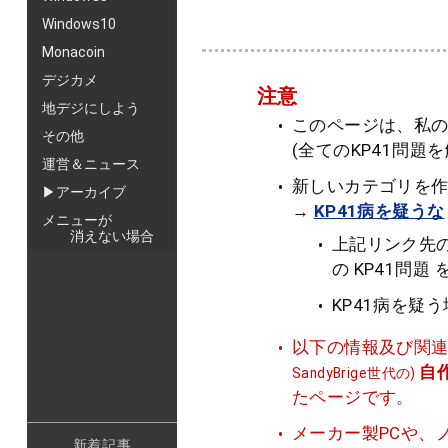
Windows10
Monacoin
デジカメ
注意
地デジにしよう
このページは、私の
その他
(全てのKP41問題
運営＆ニュース
新しいカテゴリを
▶アーカイブ
→
KP41病を疑うな
メニューが
消えない場合
上記リンク先の
の KP41問
KP41病を疑
以下の情報及び関連
自
SandyBrige世代の)
たページです。
メーカー製PCや、
新着記事