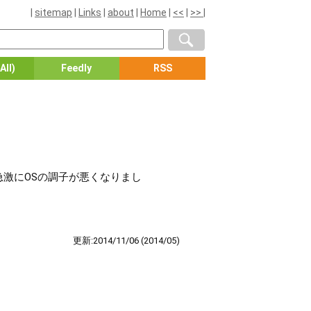
|
sitemap
|
Links
|
about
|
Home
|
<<
|
>>
|
All)
Feedly
RSS
から急激にOSの調子が悪くなりまし
更新:2014/11/06
(2014/05)