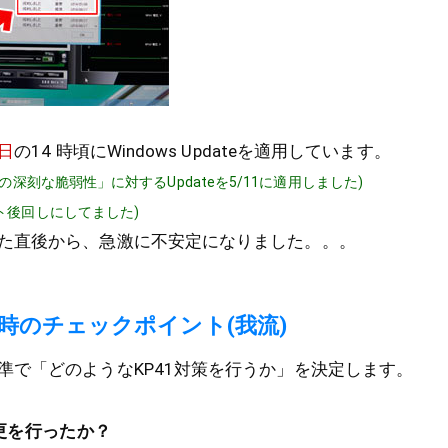
1日
の14 時頃にWindows Updateを適用しています。
Eの深刻な脆弱性」に対するUpdateを5/11に適用しました)
ト後回しにしてました)
た直後から、急激に不安定になりました。。。
生時のチェックポイント(我流)
準で「どのようなKP41対策を行うか」を決定します。
更を行ったか？