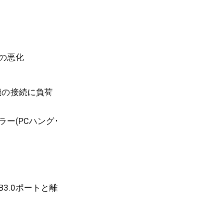
質の悪化
機の接続に負荷
ラー(PCハング･
3.0ポートと離