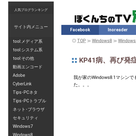
人気ブログランキング
サイト内メニュー
Facebook
Inoreader
◎
TOP
≫
Windows8
≫
Windows
tool:メディア系
tool:システム系
tool:その他
KP41病、再び発症
動画エンコード
Adobe
我が家のWindows8.1マシン
CyberLink
た。。。
Tips･PCネタ
Tips･PCトラブル
ネット･ブラウザ
セキュリティ
Windows7
Windows8