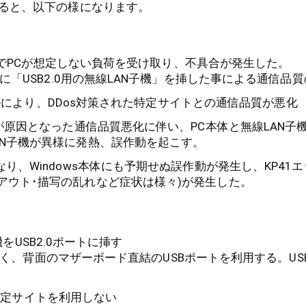
ると、以下の様になります。
でPCが想定しない負荷を受け取り、不具合が発生した。
クタに「USB2.0用の無線LAN子機」を挿した事による通信品
pdateにより、DDos対策された特定サイトとの通信品質が悪化
」が原因となった通信品質悪化に伴い、PC本体と無線LAN子
AN子機が異様に発熱、誤作動を起こす。
なり、Windows本体にも予期せぬ誤作動が発生し、KP41エ
アウト･描写の乱れなど症状は様々)が発生した。
機をUSB2.0ポートに挿す
く、背面のマザーボード直結のUSBポートを利用する。USB
特定サイトを利用しない