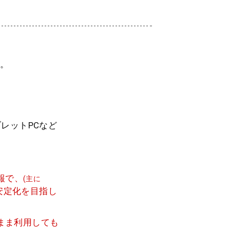
す。
レットPCなど
報で、
(主に
安定化を目指し
のまま利用しても