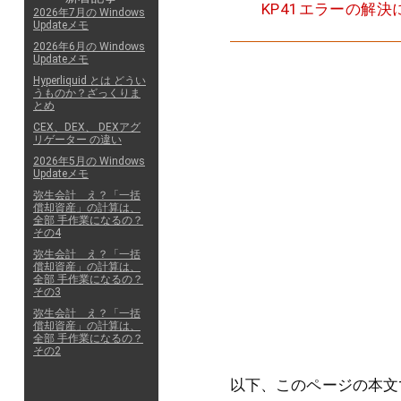
KP41エラーの解
2026年7月の Windows
Updateメモ
2026年6月の Windows
Updateメモ
Hyperliquid とは どうい
うものか？ざっくりま
とめ
CEX、DEX、 DEXアグ
リゲーター の違い
2026年5月の Windows
Updateメモ
弥生会計 え？「一括
償却資産」の計算は、
全部 手作業になるの？
その4
弥生会計 え？「一括
償却資産」の計算は、
全部 手作業になるの？
その3
弥生会計 え？「一括
償却資産」の計算は、
全部 手作業になるの？
その2
以下、このページの本文