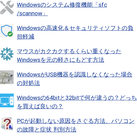
Windowsのシステム修復機能「sfc
/scannow」
Windowsの高速化＆セキュリティソフトの負
担軽減
マウスがカクカクするくらい重くなった
Windowsを元の軽さにもどす方法
WindowsがUSB機器を認識しなくなった場合
の対処法
Windowsの64bitと32bitで何が違うの？どっち
を買えば良いの？
PCが起動しない原因をさぐる方法、パソコン
の故障と症状 判別方法