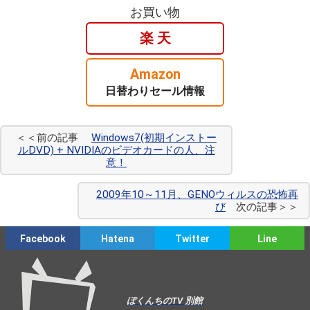
お買い物
楽 天
Amazon
日替わりセール情報
＜＜前の記事
Windows7(初期インストー
ルDVD) + NVIDIAのビデオカードの人、注
意！
2009年10～11月、GENOウィルスの恐怖再
び
次の記事＞＞
Facebook
Hatena
Twitter
Line
ぼくんちのTV 別館