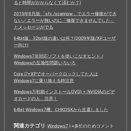
ると時間がかからなくて済むか？)
2015年8月版:「sfc /scannow」でエラー修復ができ
ない／エラーが無いのに「修復できませんでした」
とメッセージがでる
64bit版、32bit版の違いは何？(2009年版/XPユーザ
ー向け)
Windows7非対応ソフトを使いこなすヒント /
Windowsの互換性問題いろいろ
Core i7+XPでオーバークロックしてた人は
Windows7に乗り換える時注意
Windows7(初期インストールDVD) + NVIDIAのビデ
オカードの人、注意！
64bit Windows7機、CHKDSKから生還しました
関連カテゴリ
:
Windows7
| ※多忙のためコメント