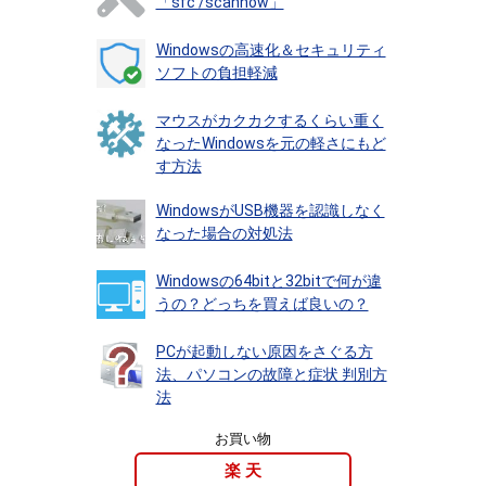
「sfc /scannow」
Windowsの高速化＆セキュリティ
ソフトの負担軽減
マウスがカクカクするくらい重く
なったWindowsを元の軽さにもど
す方法
WindowsがUSB機器を認識しなく
なった場合の対処法
Windowsの64bitと32bitで何が違
うの？どっちを買えば良いの？
PCが起動しない原因をさぐる方
法、パソコンの故障と症状 判別方
法
お買い物
楽 天