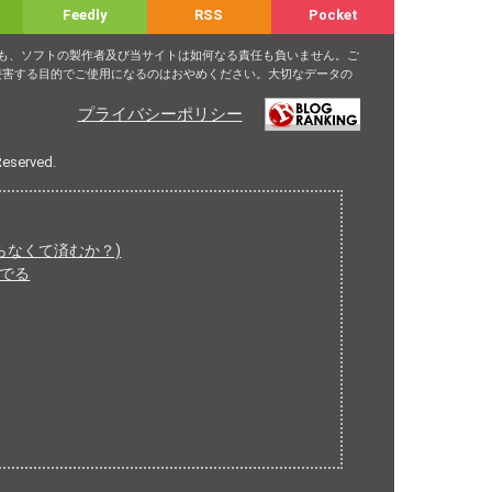
Feedly
RSS
Pocket
ても、ソフトの製作者及び当サイトは如何なる責任も負いません。ご
侵害する目的でご使用になるのはおやめください。大切なデータの
プライバシーポリシー
Reserved.
かからなくて済むか？)
がでる