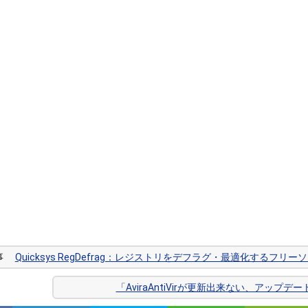
記事
Quicksys RegDefrag：レジストリをデフラグ・最適化するフリー
「AviraAntiVirが更新出来ない、アッ