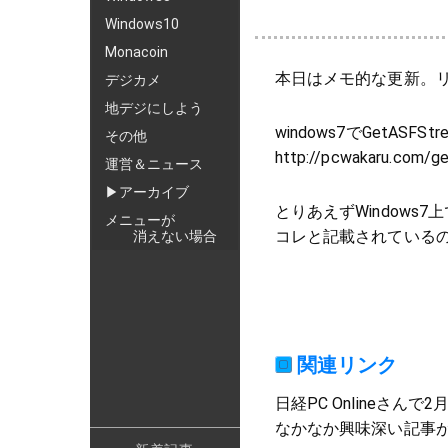
Windows10
Monacoin
本日はメモ的な更新。
デジカメ
地デジにしよう
windows7でGetASFS
その他
http://pcwakaru.com
運営＆ニュース
▶アーカイブ
とりあえずWindow
メニューが
コレと記載されている
消えない場合
関連リンク
日経PC Onlineさん
なかなか興味深い記事