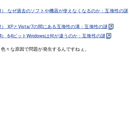
s編（1） なぜ過去のソフトや機器が使えなくなるのか：互換性の謎
（2） XPとVista/7の間にある互換性の溝：互換性の謎
編（4） 64ビットWindowsは何が違うのか：互換性の謎
って、色々な原因で問題が発生するんですねぇ。