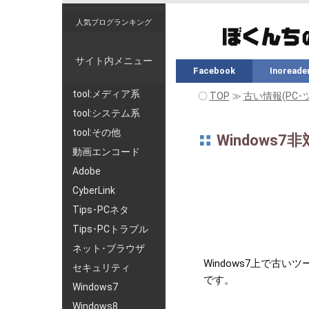
人気ブログランキング
サイト内メニュー
Facebook
Inoreade
tool:メディア系
〇
TOP
≫
古い情報(PC･
tool:システム系
tool:その他
Windows
動画エンコード
Adobe
CyberLink
Tips･PCネタ
Tips･PCトラブル
ネット･ブラウザ
Windows7上で
セキュリティ
です。
Windows7
Windows8