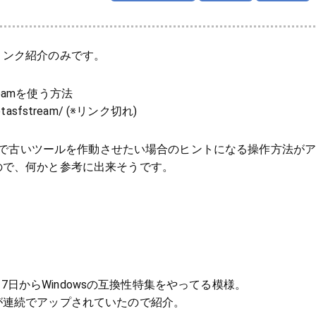
リンク紹介のみです。
treamを使う方法
/getasfstream/ (※リンク切れ)
s7上で古いツールを作動させたい場合のヒントになる操作方法が
ので、何かと参考に出来そうです。
で2月7日からWindowsの互換性特集をやってる模様。
が連続でアップされていたので紹介。