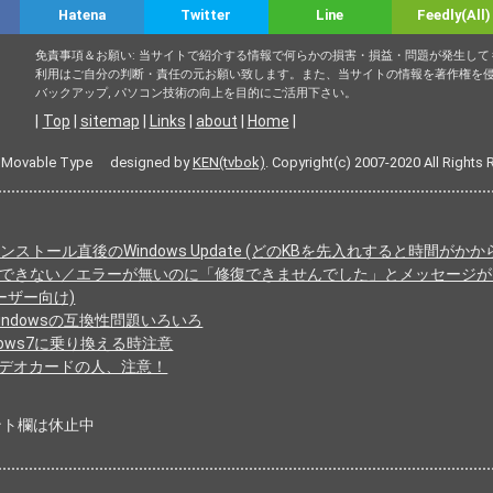
Hatena
Twitter
Line
Feedly(All)
免責事項＆お願い: 当サイトで紹介する情報で何らかの損害・損益・問題が発生し
利用はご自分の判断・責任の元お願い致します。また、当サイトの情報を著作権を
バックアップ, パソコン技術の向上を目的にご活用下さい。
|
Top
|
sitemap
|
Links
|
about
|
Home
|
 Movable Type designed by
KEN(tvbok)
. Copyright(c) 2007-2020 All Rights 
クリーンインストール直後のWindows Update (どのKBを先入れすると時間が
エラー修復ができない／エラーが無いのに「修復できませんでした」とメッセージ
ユーザー向け)
Windowsの互換性問題いろいろ
ndows7に乗り換える時注意
IAのビデオカードの人、注意！
ント欄は休止中