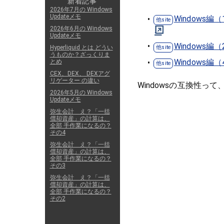
新着記事
2026年7月の Windows
Updateメモ
Window
2026年6月の Windows
Updateメモ
Windows編
Hyperliquid とは どうい
うものか？ざっくりま
Windows
とめ
CEX、DEX、 DEXアグ
リゲーター の違い
Windowsの互換性
2026年5月の Windows
Updateメモ
弥生会計 え？「一括
償却資産」の計算は、
全部 手作業になるの？
その4
弥生会計 え？「一括
償却資産」の計算は、
全部 手作業になるの？
その3
弥生会計 え？「一括
償却資産」の計算は、
全部 手作業になるの？
その2