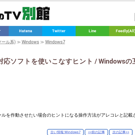
r
Hatena
Twitter
Line
Feedly(All
ツール系)
≫
Windows
≫
Windows7
7非対応ソフトを使いこなすヒント / Window
古いツールを作動させたい場合のヒントになる操作方法がアレコレと記
古い情報:Windows7
<<前の記事
次の記事>>