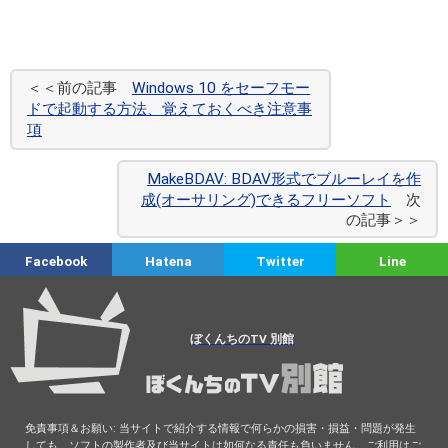
＜＜前の記事
Windows 10 をセーフモー
ドで起動する方法、覚えておくべき注意事
項
MakeBDAV: BDAV形式でブルーレイを作
成(オーサリング)できるフリーソフト
次
の記事＞＞
Facebook
Hatena
Twitter
Line
ぼくんちのTV 別館
免責事項＆お願い: 当サイトで紹介する情報で何らかの損害・損益・問題が発生
しても、ソフトの製作者及び当サイトは如何なる責任も負いません。ご利用はご