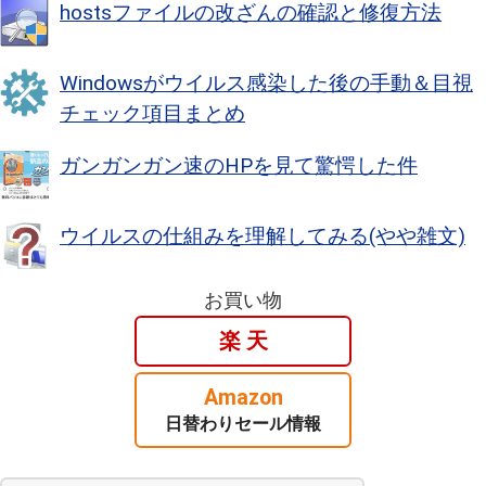
hostsファイルの改ざんの確認と修復方法
Windowsがウイルス感染した後の手動＆目視
チェック項目まとめ
ガンガンガン速のHPを見て驚愕した件
ウイルスの仕組みを理解してみる(やや雑文)
お買い物
楽 天
Amazon
日替わりセール情報