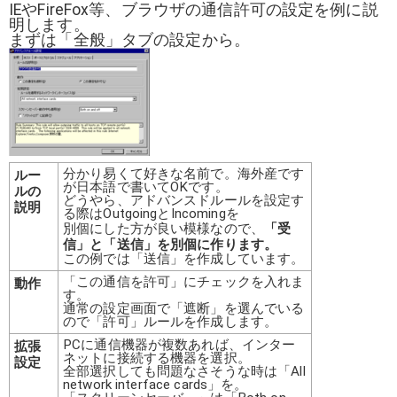
IEやFireFox等、ブラウザの通信許可の設定を例に説
明します。
まずは「全般」タブの設定から。
分かり易くて好きな名前で。海外産です
ルー
が日本語で書いてOKです。
ルの
どうやら、アドバンスドルールを設定す
説明
る際はOutgoingとIncomingを
別個にした方が良い模様なので、
「受
信」と「送信」を別個に作ります。
この例では「送信」を作成しています。
「この通信を許可」にチェックを入れま
動作
す。
通常の設定画面で「遮断」を選んでいる
ので「許可」ルールを作成します。
PCに通信機器が複数あれば、インター
拡張
ネットに接続する機器を選択。
設定
全部選択しても問題なさそうな時は「All
network interface cards」を。