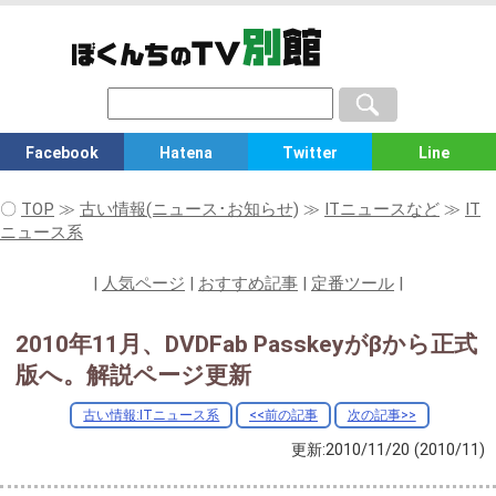
Facebook
Hatena
Twitter
Line
〇
TOP
≫
古い情報(ニュース･お知らせ)
≫
ITニュースなど
≫
IT
ニュース系
|
人気ページ
|
おすすめ記事
|
定番ツール
|
2010年11月、DVDFab Passkeyがβから正式
版へ。解説ページ更新
古い情報:ITニュース系
<<前の記事
次の記事>>
更新:2010/11/20
(2010/11)