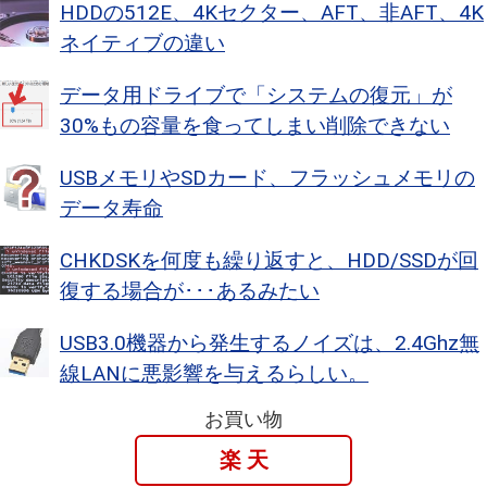
HDDの512E、4Kセクター、AFT、非AFT、4K
ネイティブの違い
データ用ドライブで「システムの復元」が
30%もの容量を食ってしまい削除できない
USBメモリやSDカード、フラッシュメモリの
データ寿命
CHKDSKを何度も繰り返すと、HDD/SSDが回
復する場合が･･･あるみたい
USB3.0機器から発生するノイズは、2.4Ghz無
線LANに悪影響を与えるらしい。
お買い物
楽 天