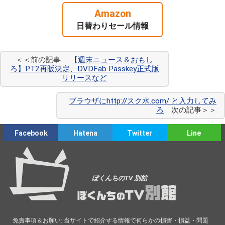
Amazon
日替わりセール情報
＜＜前の記事
【週末ニュース＆おもし
ろ】PT2再販決定、DVDFab Passkey正式版
リリースなど
ブラウザにhttp://スク水.com/ と入力してみ
ろ
次の記事＞＞
Facebook
Hatena
Twitter
Line
ぼくんちのTV 別館
免責事項＆お願い: 当サイトで紹介する情報で何らかの損害・損益・問題