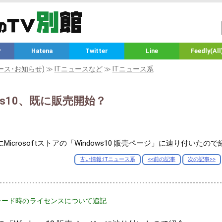
r
Hatena
Twitter
Line
Feedly(All
ース･お知らせ)
≫
ITニュースなど
≫
ITニュース系
ows10、既に販売開始？
にMicrosoftストアの「Windows10 販売ページ」に辿り付いたの
古い情報:ITニュース系
<<前の記事
次の記事>>
ップグレード時のライセンスについて追記