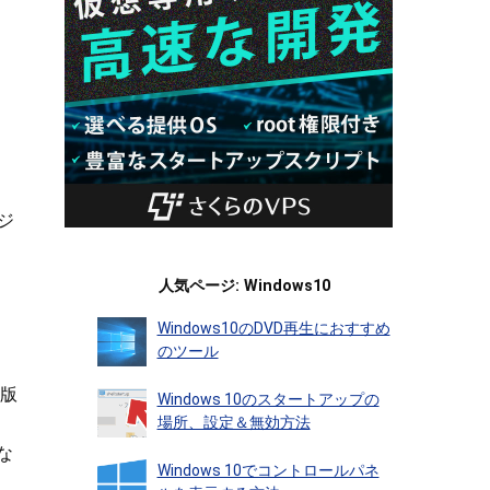
ジ
人気ページ: Windows10
Windows10のDVD再生におすすめ
のツール
M版
Windows 10のスタートアップの
場所、設定＆無効方法
な
Windows 10でコントロールパネ