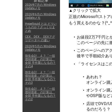
新着記事
2026年7月の Windows
Updateメモ
▲クリックで拡大
2026年6月の Windows
正規のMicrosoft
Updateメモ
もう買えるのかな？(^_^
Hyperliquid とは どうい
うものか？ざっくりま
とめ
お値段2万7千円
CEX、DEX、 DEXアグ
リゲーター の違い
このページの先に進
2026年5月の Windows
Updateメモ
このページへのア
後半で手順紹介あり
弥生会計 え？「一括
償却資産」の計算は、
全部 手作業になるの？
「ライセンスはこの
その4
弥生会計 え？「一括
償却資産」の計算は、
あれれ？
全部 手作業になるの？
オンライン購
その3
弥生会計 え？「一括
オンライン購
償却資産」の計算は、
やDSP版など
全部 手作業になるの？
その2
店頭でDVD/
るのだろう？