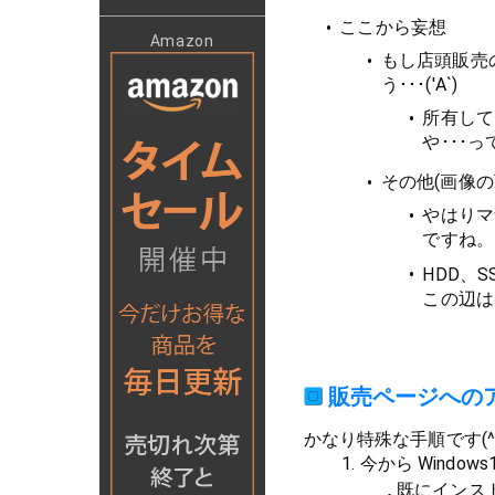
ここから妄想
Amazon
もし店頭販売
う･･･('Α`)
所有して
や･･･
その他(画像
やはりマ
ですね。
HDD、
この辺は 
販売ページへの
かなり特殊な手順です(^_
今から Window
既にインス