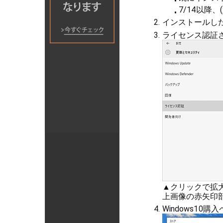
7/14以降
インストールした
ライセンス認証
▲クリックで拡
上画像の赤矢印
Windows10