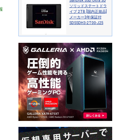
SanDisk SSD Ultra 3D
ソリッドステートドラ
報
イブ 2TB [国内正規品]
メーカー3年保証付
SDSSDH3-2T00-J25