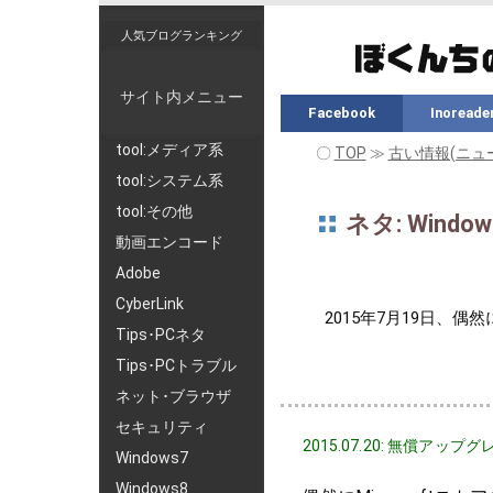
人気ブログランキング
サイト内メニュー
Facebook
Inoreade
tool:メディア系
〇
TOP
≫
古い情報(ニュ
tool:システム系
tool:その他
ネタ: Wind
動画エンコード
Adobe
CyberLink
2015年7月19日、偶然
Tips･PCネタ
Tips･PCトラブル
ネット･ブラウザ
セキュリティ
2015.07.20: 無償ア
Windows7
Windows8