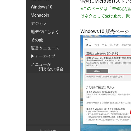
偶然にMicrosoftス
Windows10
※このページは「未確定な
Monacoin
はネタとして受け止め、振
デジカメ
Windows10 販売ペー
地デジにしよう
その他
運営＆ニュース
▶アーカイブ
メニューが
消えない場合