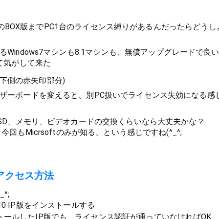
のBOX版までPC1台のライセンス縛りがあるんだったらどうし
るWindows7マシンも8.1マシンも、無償アップグレードで良
って気がして来た
の下側の赤矢印部分)
ザーボードを変えると、別PC扱いでライセンス失効になる感
SSD、メモリ、ビデオカードの交換くらいなら大丈夫かな？
今回もMicrsoftのみが知る、という感じですね(^_^;
アクセス方法
^;
s10 IP版をインストールする
トールしたIP版でも、ライセンス認証が通っていなければOK