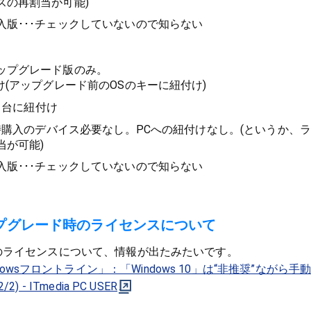
スの再割当が可能)
入版･･･チェックしていないので知らない
ップグレード版のみ。
け(アップグレード前のOSのキーに紐付け)
C1台に紐付け
同時購入のデバイス必要なし。PCへの紐付けなし。(というか、
当が可能)
入版･･･チェックしていないので知らない
プグレード時のライセンスについて
のライセンスについて、情報が出たみたいです。
owsフロントライン」：「Windows 10」は“非推奨”ながら手
- ITmedia PC USER