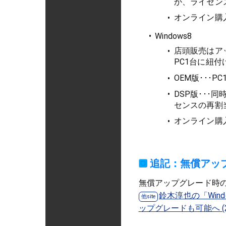
か、ライセン
オンライン購
Windows8
店頭販売はア
PC1台に紐付
OEM版･･･P
DSP版･･･
センスの再割
オンライン購
追記：無償アッ
無償アップグレード時
鈴木淳也の「Wind
ップグレードも可能へ (2/2) 