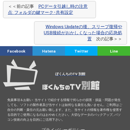
＜＜前の記事
PCデータ引越し時の注意
点: フォルダの鍵マーク･共有設定
Windows Updateの後、スリープ復帰や
USB接続がおかしくなった場合の応急処
置
次の記事＞＞
Facebook
Hatena
Twitter
Line
ぼくんちのTV 別館
免責事項＆お願い: 当サイトで紹介する情報で何らかの損害・損益・問題が発生
しても、ソフトの製作者及び当サイトは如何なる責任も負いません。ご利用はご
自分の判断・責任の元お願い致します。また、当サイトの情報を著作権を侵害す
る目的でご使用になるのはおやめください。大切なデータのバックアップ, パソ
コン技術の向上を目的にご活用下さい。
プライバシーポリシー