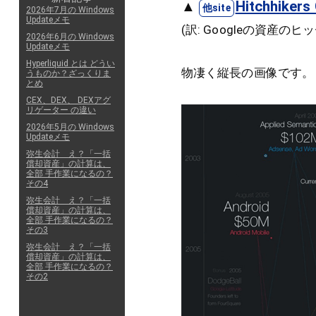
▲
Hitchhikers 
2026年7月の Windows
Updateメモ
(訳: Googleの資産の
2026年6月の Windows
Updateメモ
Hyperliquid とは どうい
物凄く縦長の画像です。
うものか？ざっくりま
とめ
CEX、DEX、 DEXアグ
リゲーター の違い
2026年5月の Windows
Updateメモ
弥生会計 え？「一括
償却資産」の計算は、
全部 手作業になるの？
その4
弥生会計 え？「一括
償却資産」の計算は、
全部 手作業になるの？
その3
弥生会計 え？「一括
償却資産」の計算は、
全部 手作業になるの？
その2