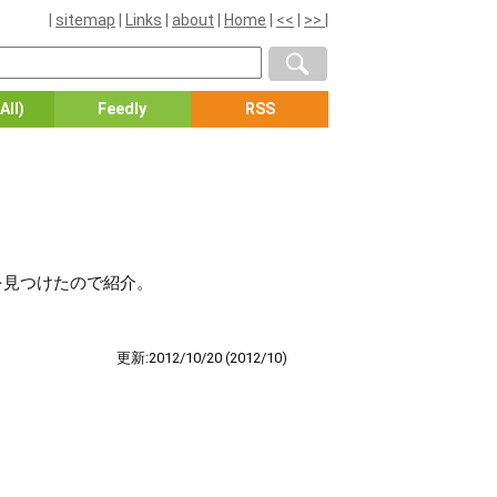
|
sitemap
|
Links
|
about
|
Home
|
<<
|
>>
|
All)
Feedly
RSS
を見つけたので紹介。
更新:2012/10/20
(2012/10)