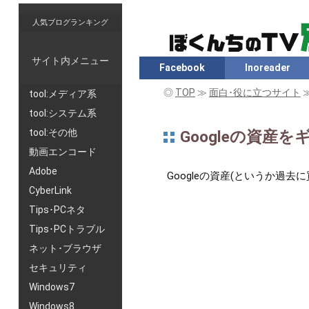
人気ブログランキング
サイト内メニュー
Facebook
Inoreader
◎
TOP
≫
面白･役に立つサイト
tool:メディア系
tool:システム系
tool:その他
Googleの資
動画エンコード
Adobe
Googleの資産(というか
CyberLink
Tips･PCネタ
Tips･PCトラブル
ネット･ブラウザ
セキュリティ
Windows7
Windows8