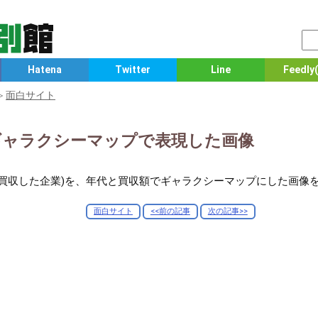
Hatena
Twitter
Line
Feedly(
≫
面白サイト
産をギャラクシーマップで表現した画像
過去に買収した企業)を、年代と買収額でギャラクシーマップにした画像
面白サイト
<<前の記事
次の記事>>