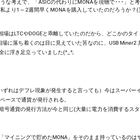
うな考えで、「ASICの代わりにMONAを現物で･･･」と
私より1～2週間早くMONAを購入していたのだろうか？
相場はLTCやDOGEと乖離していたのだから、どこかのタ
相場に落ち着くのは目に見えていた筈なのに、USB Miner2
に浮き足立っていました(^_^;
は（いずれはデフレ現象が発生すると言っても）今はスーパー
いペースで通貨が発行される。
暗号通貨の発行方法が今と同じ(大量に電力を消費するスタ
「マイニングで貯めたMONA」をそのまま持っているのは