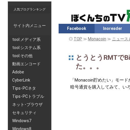
人気ブログランキング
サイト内メニュー
Facebook
Inoreader
◎
TOP
≫
Monacoin
≫
ニュース
tool:メディア系
tool:システム系
tool:その他
とうとうRMTでB
動画エンコード
た。。。
Adobe
「Monacoin貯めたい」モ
CyberLink
暗号通貨を購入してみて、い
Tips･PCネタ
Tips･PCトラブル
ネット･ブラウザ
セキュリティ
Windows7
Windows8