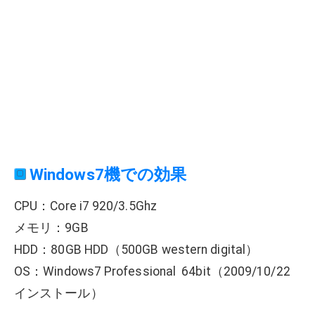
Windows7機での効果
CPU：Core i7 920/3.5Ghz
メモリ：9GB
HDD：80GB HDD（500GB western digital）
OS：Windows7 Professional 64bit（2009/10/22
インストール）