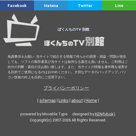
Facebook
Hatena
Twitter
Line
ぼくんちのTV 別館
免責事項＆お願い: 当サイトで紹介する情報で何らかの損害・損益・問題が発生
しても、ソフトの製作者及び当サイトは如何なる責任も負いません。ご利用はご
自分の判断・責任の元お願い致します。また、当サイトの情報を著作権を侵害す
る目的でご使用になるのはおやめください。大切なデータのバックアップ, パソ
コン技術の向上を目的にご活用下さい。
プライバシーポリシー
|
sitemap
|
Links
|
about
|
Home
|
powered by Movable Type designed by
KEN(tvbok)
.
Copyright(c) 2007-2026 All Rights Reserved.