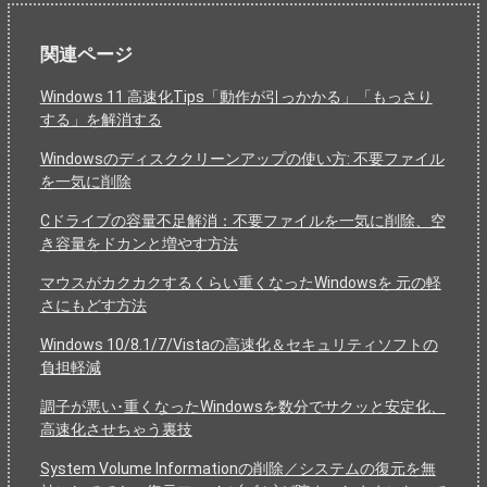
関連ページ
Windows 11 高速化Tips「動作が引っかかる」「もっさり
する」を解消する
Windowsのディスククリーンアップの使い方: 不要ファイル
を一気に削除
Cドライブの容量不足解消：不要ファイルを一気に削除、空
き容量をドカンと増やす方法
マウスがカクカクするくらい重くなったWindowsを 元の軽
さにもどす方法
Windows 10/8.1/7/Vistaの高速化＆セキュリティソフトの
負担軽減
調子が悪い･重くなったWindowsを数分でサクッと安定化、
高速化させちゃう裏技
System Volume Informationの削除／システムの復元を無