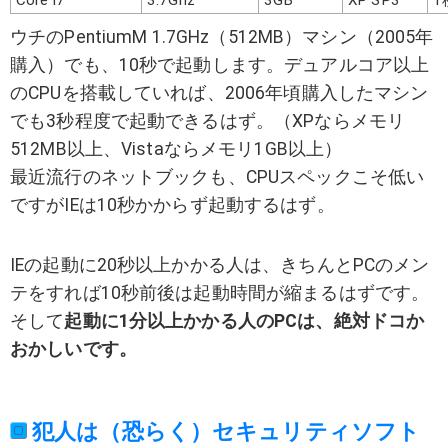
Core i7
3.7Ghz
3GB
XP SP3
1
ウチのPentiumM 1.7GHz（512MB）マシン（2005年
購入）でも、10秒で起動します。デュアルコア以上
のCPUを搭載していれば、2006年頃購入したマシン
でも3秒程度で起動できるはず。（XPならメモリ
512MB以上、Vistaならメモリ1GB以上）
最近流行のネットブックも、CPUスペックこそ低い
ですがIEは10秒かからず起動するはず。
IEの起動に20秒以上かかる人は、きちんとPCのメン
テをすれば10秒前後は起動時間が縮まるはずです。
そして
起動に1分以上かかる人のPCは、絶対ドコか
おかしいです。
犯人は（恐らく）セキュリティソフト