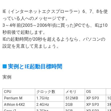
IE（インターネットエクスプローラー）6、7、8を使
っている人へのメッセージです。
3～4年前(2005～2006年頃に買った)PCでも、IEは10
秒前後で起動します。
IEの起動時間が20秒を超えるようなら、パソコンの
設定を見直して見ましょう。
実例とIE起動目標時間
実例
CPU
クロック数
メモリ
OS
Pentium M
1.7GHz
512MB
XP SP3
1
Athlon 64X2
2.4GHz
2GB
XP SP3
3