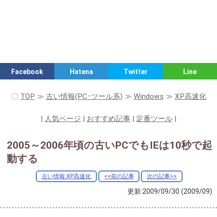
Facebook
Hatena
Twitter
Line
〇
TOP
≫
古い情報(PC･ツール系)
≫
Windows
≫
XP高速化
|
人気ページ
|
おすすめ記事
|
定番ツール
|
2005～2006年頃の古いPCでもIEは10秒で起
動する
古い情報:XP高速化
<<前の記事
次の記事>>
更新:2009/09/30
(2009/09)