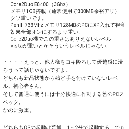
Core2Duo E8400（3Ghz）
メモリ1GB搭載（通常使用で300MB余裕アリ）
クソ重いです。
PenIII 733Mhz メモリ128MBのPCにXP入れて視覚
効果全部オンにするより重い。
Core2Duo機でこの重さはありえないレベル。
Vistaが重いとかそういうレベルじゃない。
・・・・えっと、他人様をコキ降ろして優越感に浸
ろうって話じゃないですよ。
どちらも新品状態から殆ど手を付けていないレベ
ル。初心者さん。
そして普通に使うには十分快適に作動する筈のPCス
ペック。
なのに激重。
どちらもOSの起動は普通。1～2分で起動する。でも