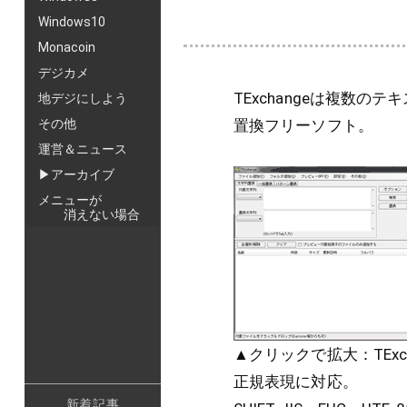
Windows10
Monacoin
デジカメ
TExchangeは複数
地デジにしよう
置換フリーソフト。
その他
運営＆ニュース
▶アーカイブ
メニューが
消えない場合
▲クリックで拡大：TExch
正規表現に対応。
新着記事