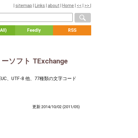
|
sitemap
|
Links
|
about
|
Home
|
<<
|
>>
|
All)
Feedly
RSS
ト TExchange
UC、UTF-8 他、77種類の文字コード
更新:2014/10/02
(2011/05)