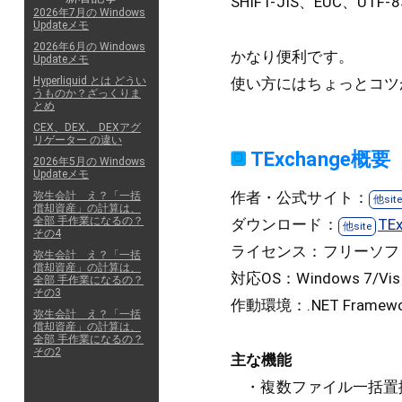
SHIFT-JIS、EUC、
2026年7月の Windows
Updateメモ
2026年6月の Windows
かなり便利です。
Updateメモ
使い方にはちょっとコツ
Hyperliquid とは どうい
うものか？ざっくりま
とめ
CEX、DEX、 DEXアグ
リゲーター の違い
TExchange概要
2026年5月の Windows
Updateメモ
作者・公式サイト：
弥生会計 え？「一括
償却資産」の計算は、
全部 手作業になるの？
ダウンロード：
TEx
その4
ライセンス：フリーソフ
弥生会計 え？「一括
償却資産」の計算は、
対応OS：Windows 7/Vist
全部 手作業になるの？
その3
作動環境：.NET Framew
弥生会計 え？「一括
償却資産」の計算は、
全部 手作業になるの？
その2
主な機能
・複数ファイル一括置