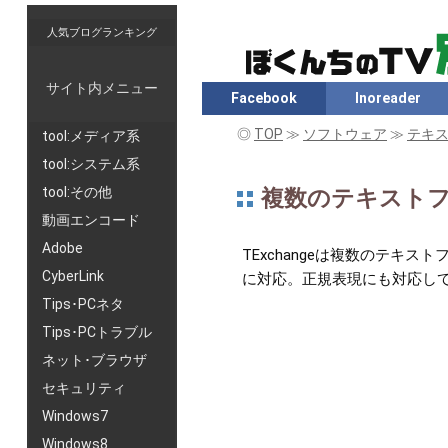
人気ブログランキング
サイト内メニュー
Facebook
Inoreader
◎
TOP
≫
ソフトウェア
≫
テキス
tool:メディア系
tool:システム系
tool:その他
複数のテキストファ
動画エンコード
Adobe
TExchangeは複数のテキス
CyberLink
に対応。正規表現にも対応し
Tips･PCネタ
Tips･PCトラブル
ネット･ブラウザ
セキュリティ
Windows7
Windows8