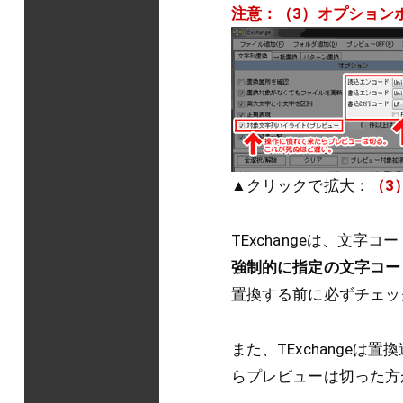
注意：（3）オプション
▲クリックで拡大：
（3
TExchangeは、文
強制的に指定の文字コー
置換する前に必ずチェッ
また、TExchange
らプレビューは切った方