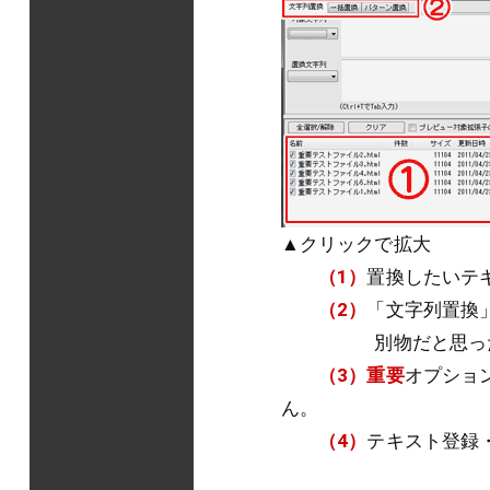
▲クリックで拡大
（1）
置換したいテ
（2）
「文字列置換
別物だと思ったほう
（3）重要
オプショ
ん。
（4）
テキスト登録