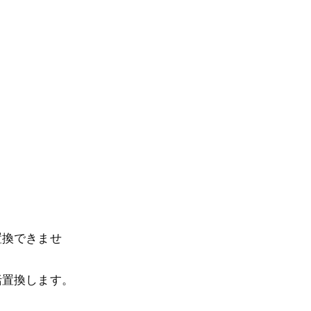
。
置換できませ
括置換します。