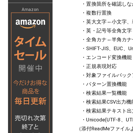
・置換箇所を確認しな
Amazon
・複数行置換
・英大文字⇔小文字、
・英・記号等全角文字
・全角カナ⇔半角カナ
・SHIFT-JIS、EUC、
・エンコード変換機能
・正規表現対応
・対象ファイルバック
・パターン置換機能
・検索結果一覧機能
・検索結果CSV出力機
・検索結果テキスト出
・Unicode(UTF-8、U
（添付ReadMeファイル