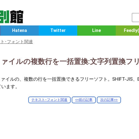
Hatena
Twitter
Line
Feedly(
ト･フォント関連
イルの複数行を一括置換:文字列置換フリーソフ
トファイルの、複数の行を一括置換できるフリーソフト。SHIFT-JIS、E
ています。
テキスト･フォント関連
<<前の記事
次の記事>>