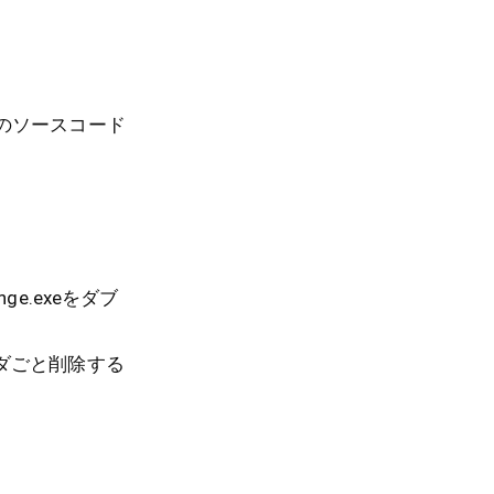
などのソースコード
e.exeをダブ
ダごと削除する