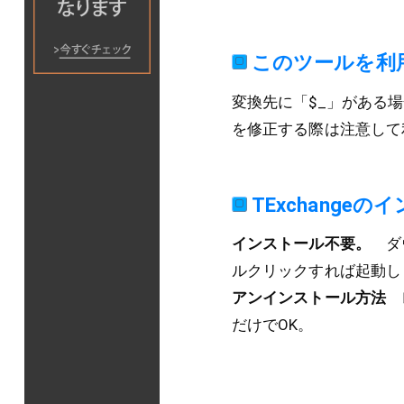
このツールを利
変換先に「$_」がある場合
を修正する際は注意して
TExchange
インストール不要。
ダウ
ルクリックすれば起動し
アンインストール方法
レ
だけでOK。