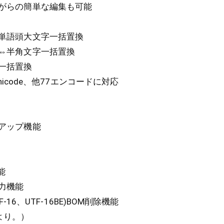
がらの簡単な編集も可能
単語頭大文字一括置換
⇔半角文字一括置換
一括置換
Unicode、他77エンコードに対応
アップ機能
能
力機能
TF-16、UTF-16BE)BOM削除機能
より。）