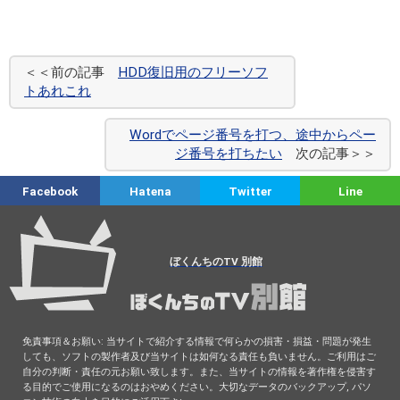
＜＜前の記事
HDD復旧用のフリーソフ
トあれこれ
Wordでページ番号を打つ、途中からペー
ジ番号を打ちたい
次の記事＞＞
Facebook
Hatena
Twitter
Line
ぼくんちのTV 別館
免責事項＆お願い: 当サイトで紹介する情報で何らかの損害・損益・問題が発生
しても、ソフトの製作者及び当サイトは如何なる責任も負いません。ご利用はご
自分の判断・責任の元お願い致します。また、当サイトの情報を著作権を侵害す
る目的でご使用になるのはおやめください。大切なデータのバックアップ, パソ