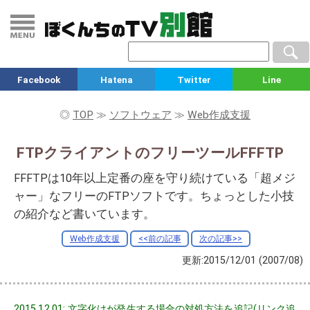
Facebook
Hatena
Twitter
Line
◎
TOP
≫
ソフトウェア
≫
Web作成支援
FTPクライアントのフリーツールFFFTP
FFFTPは10年以上定番の座を守り続けている「超メジ
ャー」なフリーのFTPソフトです。ちょっとした小技
の紹介など書いています。
Web作成支援
<<前の記事
次の記事>>
更新:2015/12/01
(2007/08)
2015.12.01: 文字化けが発生する場合の対処方法を追記(リンク追