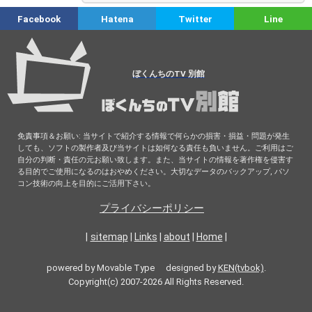
Facebook
Hatena
Twitter
Line
ぼくんちのTV 別館
免責事項＆お願い: 当サイトで紹介する情報で何らかの損害・損益・問題が発生
しても、ソフトの製作者及び当サイトは如何なる責任も負いません。ご利用はご
自分の判断・責任の元お願い致します。また、当サイトの情報を著作権を侵害す
る目的でご使用になるのはおやめください。大切なデータのバックアップ, パソ
コン技術の向上を目的にご活用下さい。
プライバシーポリシー
|
sitemap
|
Links
|
about
|
Home
|
powered by Movable Type designed by
KEN(tvbok)
.
Copyright(c) 2007-2026 All Rights Reserved.