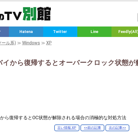
r
Hatena
Twitter
Line
Feedly(All
ツール系)
≫
Windows
≫
XP
バイから復帰するとオーバークロック状態が
イから復帰するとOC状態が解除される場合の消極的な対処方法
古い情報:XP
<<前の記事
次の記事>>