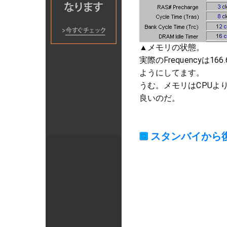
▲メモリの状態。
実際のFrequencyは16
ようにしてます。
うむ。メモリはCPUよ
良いのだ。
スタンバイから