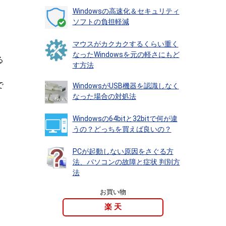
Windowsの高速化＆セキュリティ
ソフトの負担軽減
マウスがカクカクするくらい重く
なったWindowsを元の軽さにもど
る
す方法
で
WindowsがUSB機器を認識しなく
なった場合の対処法
Windowsの64bitと32bitで何が違
うの？どっちを買えば良いの？
PCが起動しない原因をさぐる方
法、パソコンの故障と症状 判別方
法
お買い物
楽 天