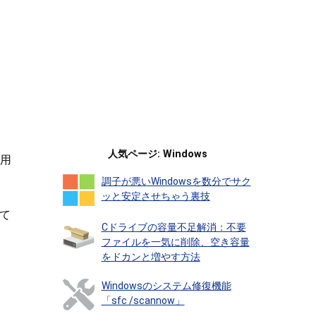
人気ページ: Windows
常用
調子が悪いWindowsを数分でサク
ッと安定させちゃう裏技
って
Cドライブの容量不足解消：不要
ファイルを一気に削除、空き容量
をドカンと増やす方法
Windowsのシステム修復機能
「sfc /scannow」