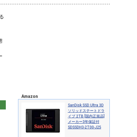
る
態
）
ー
、
Amazon
SanDisk SSD Ultra 3D
ソリッドステートドラ
イブ 2TB [国内正規品]
メーカー3年保証付
SDSSDH3-2T00-J25