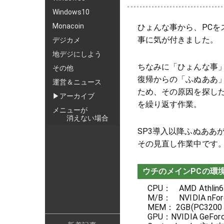
Windows10
Monacoin
ひょんな事から、PC
事に気が付きました。
デジカメ
地デジにしよう
ちなみに「ひょんな事
その他
復帰からの「ふぬああ」
運営＆ニュース
ため、その原因を探し
▶アーカイブ
を繰り返す作業。
メニューが
消えない場合
SP3導入以降ふぬああ
その見直し作業中です
ウチのメインPCの環
CPU： AMD Athlin6
M/B： NVIDIA nForc
MEM： 2GB(PC3200
GPU：NVIDIA GeFor