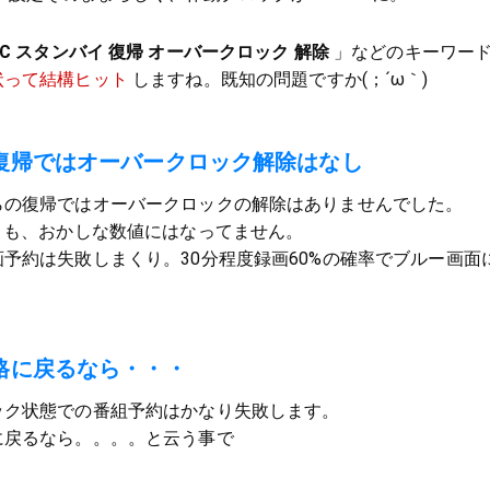
PC スタンバイ 復帰 オーバークロック 解除
」などのキーワー
状って結構ヒット
しますね。既知の問題ですか(；´ω｀)
復帰ではオーバークロック解除はなし
らの復帰ではオーバークロックの解除はありませんでした。
とも、おかしな数値にはなってません。
予約は失敗しまくり。30分程度録画60%の確率でブルー画面
格に戻るなら・・・
ック状態での番組予約はかなり失敗します。
に戻るなら。。。。と云う事で