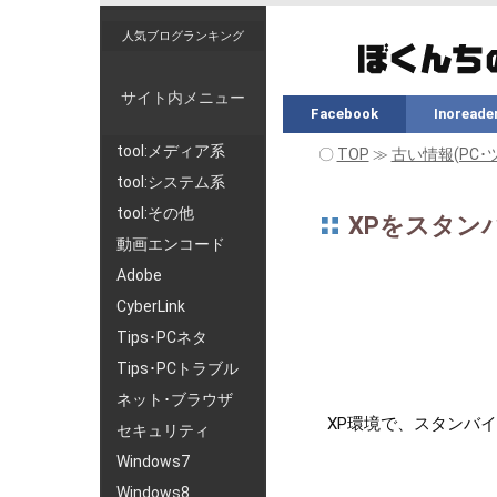
人気ブログランキング
サイト内メニュー
Facebook
Inoreade
tool:メディア系
〇
TOP
≫
古い情報(PC･
tool:システム系
tool:その他
XPをスタン
動画エンコード
Adobe
CyberLink
Tips･PCネタ
Tips･PCトラブル
ネット･ブラウザ
XP環境で、スタンバ
セキュリティ
Windows7
Windows8