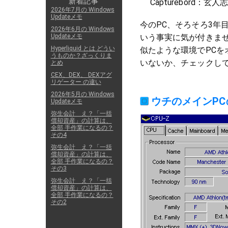
新着記事
Capturebord：玄人志
2026年7月の Windows
Updateメモ
今のPC、そろそろ3年
2026年6月の Windows
いう事実に気が付きませ
Updateメモ
Hyperliquid とは どうい
似たような環境でPCを
うものか？ざっくりま
いないか、チェックし
とめ
CEX、DEX、 DEXアグ
リゲーター の違い
2026年5月の Windows
ウチのメインP
Updateメモ
弥生会計 え？「一括
償却資産」の計算は、
全部 手作業になるの？
その4
弥生会計 え？「一括
償却資産」の計算は、
全部 手作業になるの？
その3
弥生会計 え？「一括
償却資産」の計算は、
全部 手作業になるの？
その2