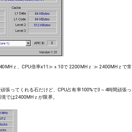
40MHｚ、CPU倍率x11≫ｘ10で 2200MHｚ ≫ 2400MHｚで
zで頑張ってくれる石だけど、CPU占有率100%で3～4時間頑張
境では2400MHｚが限界。