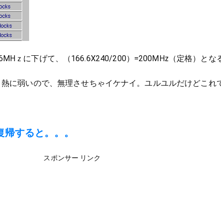
6.6MHｚに下げて、（166.6X240/200）=200MHz（定格）とな
り熱に弱いので、無理させちゃイケナイ。ユルユルだけどこれ
復帰すると。。。
スポンサー リンク