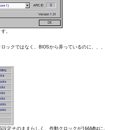
ます。
ロックではなく、BIOSから弄っているのに、、、
S設定そのままらしく、作動クロックが166Mhzに。