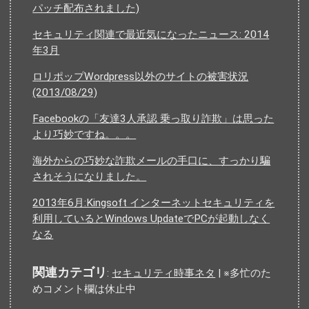
パッチ配布されました)
セキュリティ関連で最近気になったニュース: 2014
年3月
ロリポップWordpress以外のサイトの被害状況
(2013/08/29)
Facebookの「友達3人承認 乗っ取り詐欺」は思った
より巧妙ですね。。。
海外からの巧妙な詐欺メールの手口に、すっかり騙
されそうになりました。
2013年6月:Kingsoft インターネットセキュリティを
利用しているとWindows UpdateでPCが起動しなく
なる
関連カテゴリ
:
セキュリティ時事ネタ
| ※多忙のた
めコメント欄は休止中