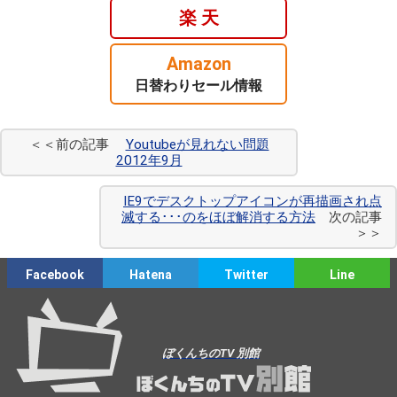
楽 天
Amazon
日替わりセール情報
＜＜前の記事
Youtubeが見れない問題
2012年9月
IE9でデスクトップアイコンが再描画され点
滅する･･･のをほぼ解消する方法
次の記事
＞＞
Facebook
Hatena
Twitter
Line
ぼくんちのTV 別館