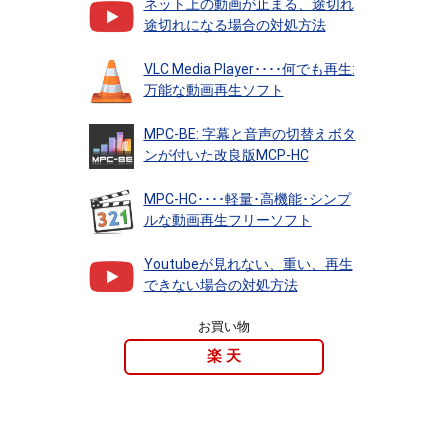
ネット上の動画が止まる、途切れ
途切れになる場合の対処方法
VLC Media Player････何でも再生:
万能な動画再生ソフト
MPC-BE: 字幕と音声の切替えボタ
ンが付いた改良版MCP-HC
MPC-HC････軽量･高機能･シンプ
ルな動画再生フリーソフト
Youtubeが見れない、重い、再生
できない場合の対処方法
お買い物
楽 天