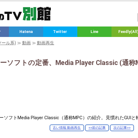
r
Hatena
Twitter
Line
Feedly(All
ツール系)
≫
動画
≫
動画再生
フトの定番、Media Player Classic (通称
フトMedia Player Classic（通称MPC）の紹介。見慣れた
古い情報:動画再生
<<前の記事
次の記事>>