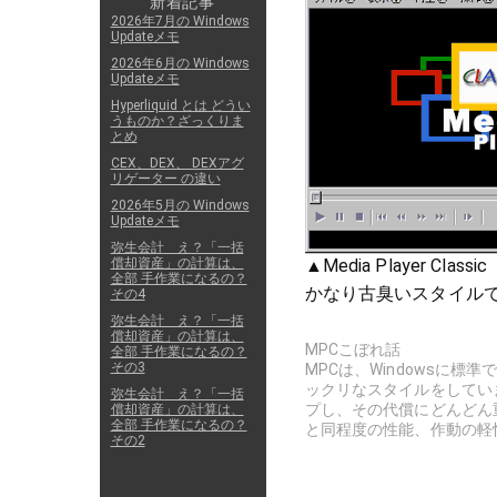
新着記事
2026年7月の Windows
Updateメモ
2026年6月の Windows
Updateメモ
Hyperliquid とは どうい
うものか？ざっくりま
とめ
CEX、DEX、 DEXアグ
リゲーター の違い
2026年5月の Windows
Updateメモ
弥生会計 え？「一括
▲Media Player Class
償却資産」の計算は、
全部 手作業になるの？
かなり古臭いスタイル
その4
弥生会計 え？「一括
償却資産」の計算は、
MPCこぼれ話
全部 手作業になるの？
その3
MPCは、Windowsに標準で
ックリなスタイルをしています
弥生会計 え？「一括
プし、その代償にどんどん重いソ
償却資産」の計算は、
全部 手作業になるの？
と同程度の性能、作動の軽
その2