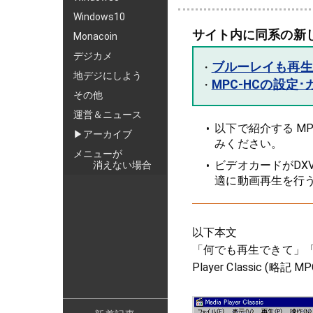
Windows10
サイト内に同系の新
Monacoin
デジカメ
ブルーレイも再生で
・
地デジにしよう
MPC-HCの設定
・
その他
運営＆ニュース
以下で紹介する M
▶アーカイブ
みください。
メニューが
ビデオカードがDX
消えない場合
適に動画再生を行
以下本文
「何でも再生できて」「
Player Classic (略記