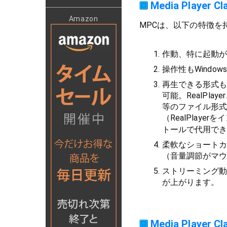
Media Player 
Amazon
MPCは、以下の特徴を
作動、特に起動
操作性もWind
再生できる形式も、
可能。RealPlay
等のファイル形
（RealPlay
トールで代用で
柔軟なショート
（音量調節がマ
ストリーミング動
が上がります。
Media Player