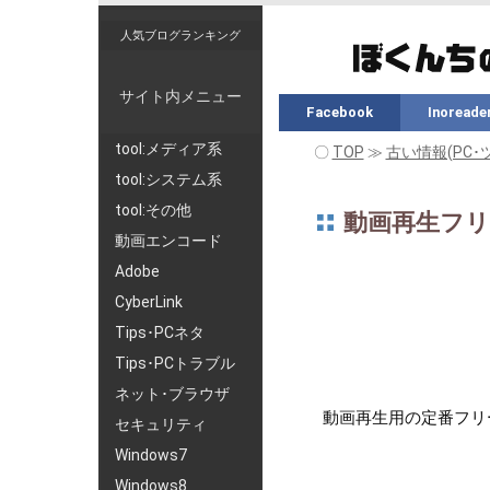
人気ブログランキング
サイト内メニュー
Facebook
Inoreade
tool:メディア系
〇
TOP
≫
古い情報(PC･
tool:システム系
tool:その他
動画再生フリーソ
動画エンコード
Adobe
CyberLink
Tips･PCネタ
Tips･PCトラブル
ネット･ブラウザ
動画再生用の定番フリーソ
セキュリティ
Windows7
Windows8