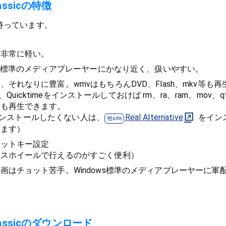
Classicの特徴
持っています。
が非常に軽い。
ows標準のメディアプレーヤーにかなり近く、扱いやすい。
それなりに豊富。wmvはもちろんDVD、Flash、mkv等も再
er、Quicktimeをインストールしておけば rm、ra、ram、mov、q
式も再生できます。
erをインストールしたくない人は、
Real Alternative
をイン
きます）
カットキー設定
ウスホイールで行えるのがすごく便利）
画はチョット苦手。Windows標準のメディアプレーヤーに軍
 Classicのダウンロード