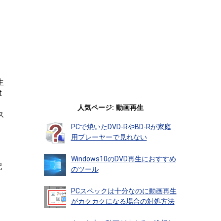
生
t
人気ページ: 動画再生
ス
PCで焼いたDVD-RやBD-Rが家庭
用プレーヤーで見れない
Windows10のDVD再生におすすめ
配
のツール
PCスペックは十分なのに動画再生
がカクカクになる場合の対処方法