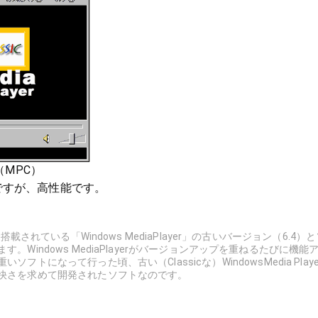
ic（MPC）
ですが、高性能です。
搭載されている「Windows MediaPlayer」の古いバージョン（6.4）
。Windows MediaPlayerがバージョンアップを重ねるたびに機能
フトになって行った頃、古い（Classicな）WindowsMedia Playe
快さを求めて開発されたソフトなのです。