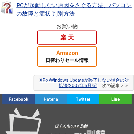
PCが起動しない原因をさぐる方法、パソコン
の故障と症状 判別方法
お買い物
楽 天
Amazon
日替わりセール情報
XPのWindows Updateが終了しない場合の対
処法(2007年5月版)
次の記事＞＞
Facebook
Hatena
Twitter
Line
ぼくんちのTV 別館