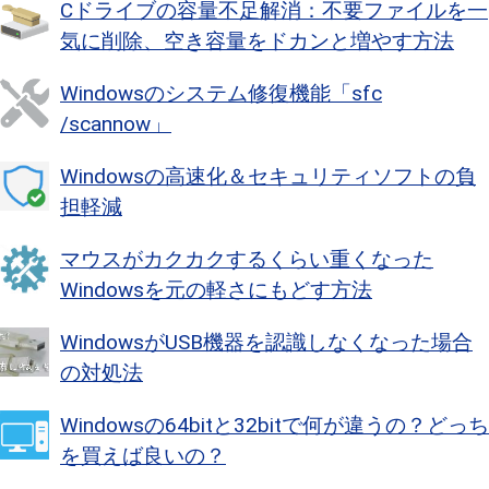
Cドライブの容量不足解消：不要ファイルを一
気に削除、空き容量をドカンと増やす方法
Windowsのシステム修復機能「sfc
/scannow」
Windowsの高速化＆セキュリティソフトの負
担軽減
マウスがカクカクするくらい重くなった
Windowsを元の軽さにもどす方法
WindowsがUSB機器を認識しなくなった場合
の対処法
Windowsの64bitと32bitで何が違うの？どっち
を買えば良いの？