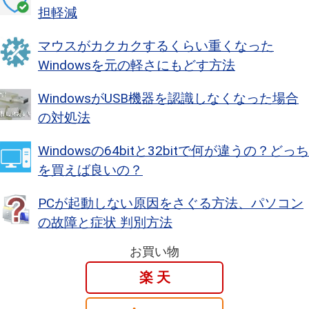
担軽減
マウスがカクカクするくらい重くなった
Windowsを元の軽さにもどす方法
WindowsがUSB機器を認識しなくなった場合
の対処法
Windowsの64bitと32bitで何が違うの？どっち
を買えば良いの？
PCが起動しない原因をさぐる方法、パソコン
の故障と症状 判別方法
お買い物
楽 天