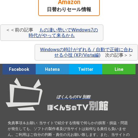
Amazon
日替わりセール情報
＜＜前の記事
もの凄い勢いでWindows7の
時代がやって来るかも
Windowsの時計がずれる / 自動で正確に合わ
せる小技 (XP/Vista編)
次の記事＞＞
Facebook
Hatena
Twitter
Line
ぼくんちのTV 別館
免責事項＆お願い: 当サイトで紹介する情報で何らかの損害・損益・問題
が発生しても、ソフトの製作者及び当サイトは如何なる責任も負いませ
ん。ご利用はご自分の判断・責任の元お願い致します。また、当サイトの