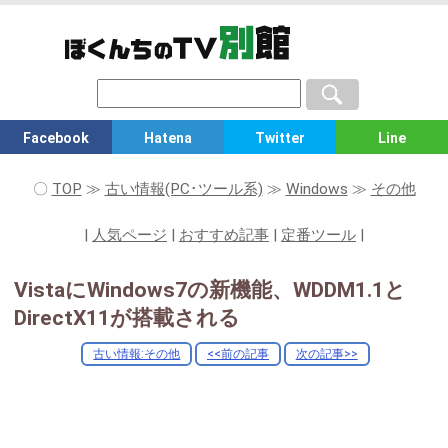
Facebook
Hatena
Twitter
Line
〇
TOP
≫
古い情報(PC･ツール系)
≫
Windows
≫
その他
|
人気ページ
|
おすすめ記事
|
定番ツール
|
VistaにWindows7の新機能、WDDM1.1と
DirectX11が搭載される
古い情報:その他
<<前の記事
次の記事>>