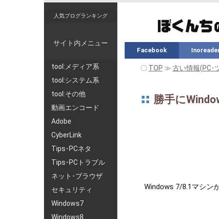
人気ブログランキング
サイト内メニュー
Facebook
Inoreade
tool:メディア系
〇
TOP
≫
古い情報(PC･
tool:システム系
tool:その他
勝手にWind
動画エンコード
Adobe
CyberLink
Tips･PCネタ
Tips･PCトラブル
ネット･ブラウザ
Windows 7/8.
セキュリティ
Windows7
Windows8