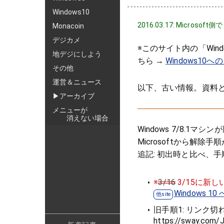
Windows10
2016.03.17: Micro
Monacoin
デジカメ
※このサイト内の「Wi
地デジにしよう
ちら →
Windows1
その他
運営＆ニュース
以下、古い情報。資料
▶アーカイブ
メニューが
消えない場合
Windows 7/8.1
Microsoftから解除
追記: 初出時と比べ、
※
3/16
3/15に新
Windows
旧手順1: リンク切
https://sway.com