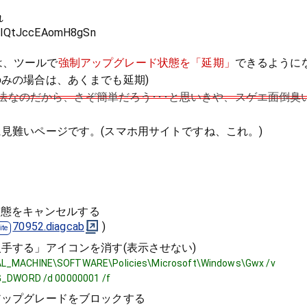
れ
/xIQtJccEAomH8gSn
は、ツールで
強制アップグレード状態を「延期」
できるように
のみの場合は、あくまでも延期)
する方法なのだから、さぞ簡単だろう･･･と思いきや、スゲエ面倒臭
に見難いページです。(スマホ用サイトですね、これ。)
状態をキャンセルする
70952.diagcab
)
0を入手する」アイコンを消す(表示させない)
AL_MACHINE\SOFTWARE\Policies\Microsoft\Windows\Gwx /v
EG_DWORD /d 00000001 /f
へのアップグレードをブロックする