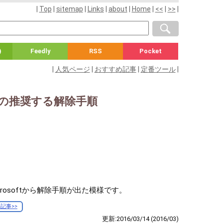
|
Top
|
sitemap
|
Links
|
about
|
Home
|
<<
|
>>
|
)
Feedly
RSS
Pocket
|
人気ページ
|
おすすめ記事
|
定番ツール
|
ftの推奨する解除手順
icrosoftから解除手順が出た模様です。
記事>>
更新:2016/03/14
(2016/03)