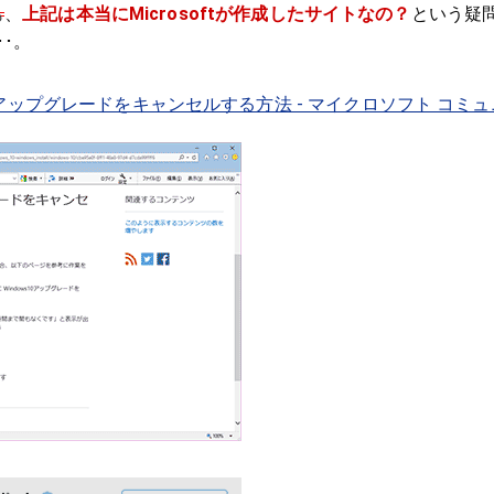
も
、
上記は本当にMicrosoftが作成したサイトなの？
という疑
･。
 10 アップグレードをキャンセルする方法 - マイクロソフト コミュ