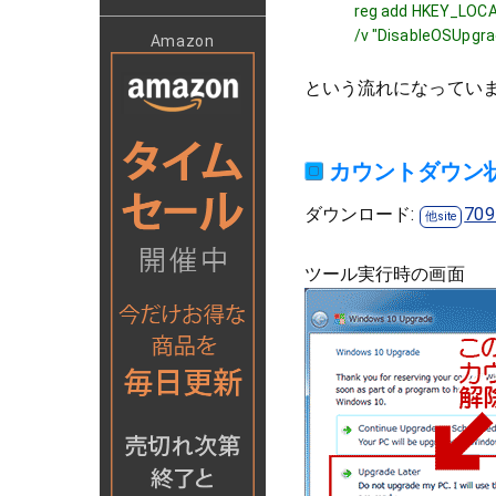
reg add HKEY_LOC
/v "DisableOSUpgr
Amazon
という流れになってい
カウントダウン
ダウンロード:
709
ツール実行時の画面