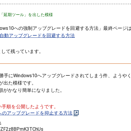
soft側で「延期ツール」を出した模様
ndows10への強制アップグレードを回避する方法」最終ページ
0への自動アップグレードを回避する方法
として残っています。
マシンが勝手にWindows10へアップグレードされてしまう件、ようや
手順が出た模様です。
手順がかなり簡単になりました。
しい手順を公開したようです。
 10 へのアップグレードを抑止する方法
れ
/JZF2z8BPmK3TChUs