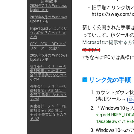
新着記事
2026年7月の Windows
旧手順2: リンク切
Updateメモ
https://sway.com
2026年6月の Windows
Updateメモ
新しく公開された手順
Hyperliquid とは どうい
うものか？ざっくりま
っています。(※ツール
とめ
Microsoftの提示
CEX、DEX、 DEXアグ
リゲーター の違い
です('Α`)
2026年5月の Windows
※ちなみにPCでは異様
Updateメモ
弥生会計 え？「一括
償却資産」の計算は、
全部 手作業になるの？
リンク先の手順
その4
弥生会計 え？「一括
償却資産」の計算は、
カウントダウン
全部 手作業になるの？
(専用ツール→
その3
弥生会計 え？「一括
「Windows1
償却資産」の計算は、
全部 手作業になるの？
reg add HKEY_LOC
その2
"DisableGwx" /t R
Windows10