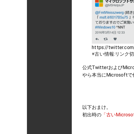
https://twitter.
※古い情報:リンク
公式Twitterおよび
やら本当にMicroso
以下おまけ。
初出時の
「古いMicro