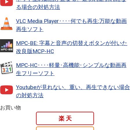
る場合の対処方法
VLC Media Player････何でも再生:万能な動画
再生ソフト
MPC-BE: 字幕と音声の切替えボタンが付いた
改良版MCP-HC
MPC-HC････軽量･高機能･シンプルな動画再
生フリーソフト
Youtubeが見れない、重い、再生できない場合
の対処方法
お買い物
楽 天