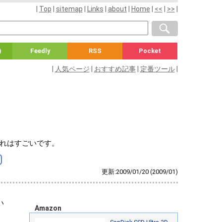
|
Top
|
sitemap
|
Links
|
about
|
Home
|
<<
|
>>
|
)
Feedly
RSS
Pocket
|
人気ページ
|
おすすめ記事
|
定番ツール
|
れはすごいです。
更新:2009/01/20
(2009/01)
い
Amazon