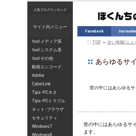
人気ブログランキング
サイト内メニュー
Facebook
Inoreade
tool:メディア系
〇
TOP
≫
古い情報(ニュ
tool:システム系
tool:その他
あらゆるサイト
動画エンコード
Adobe
CyberLink
世の中にはあらゆるサ
Tips･PCネタ
Tips･PCトラブル
ネット･ブラウザ
セキュリティ
世の中にはあらゆるサ
Windows7
ます。
Windows8