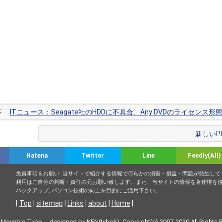
記事
ITニュース：Seagate社のHDDに不具合、Any DVDのライセンス形
新しいP
Hatena
Twitter
Line
Feedly(All)
免責事項＆お願い: 当サイトで紹介する情報で何らかの損害・損益・問題が発生し
利用はご自分の判断・責任の元お願い致します。また、当サイトの情報を著作権を
バックアップ, パソコン技術の向上を目的にご活用下さい。
|
Top
|
sitemap
|
Links
|
about
|
Home
|
 Movable Type designed by
KEN(tvbok)
. Copyright(c) 2007-2020 All Rights 