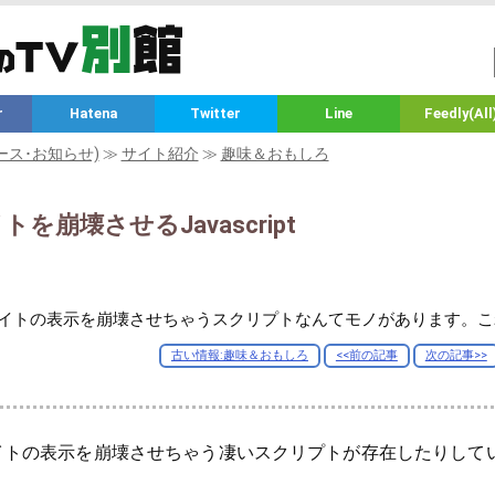
r
Hatena
Twitter
Line
Feedly(All
ース･お知らせ)
≫
サイト紹介
≫
趣味＆おもしろ
を崩壊させるJavascript
イトの表示を崩壊させちゃうスクリプトなんてモノがあります。こ
古い情報:趣味＆おもしろ
<<前の記事
次の記事>>
イトの表示を崩壊させちゃう凄いスクリプトが存在したりして