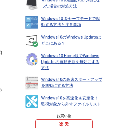
Windows 10 の画面が真っ暗にな
った場合の対処方法
Windows 10 をセーフモードで起
動する方法と注意事項
Windows10のWindows Updateは
どこにある？
自
Windows 10 Home版でWindows
Update の自動更新を無効にする
方法
Windows10の高速スタートアップ
を無効にする方法
も
Windows10を高速化＆安定化！
監視対象から外すファイルリスト
お買い物
楽 天