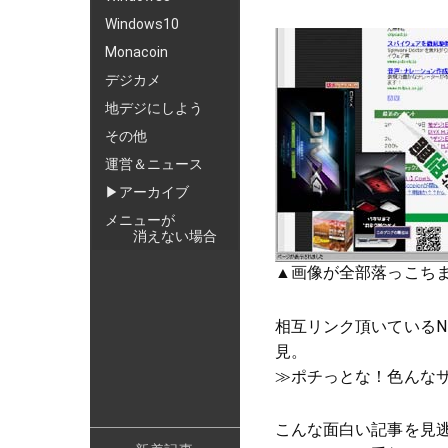
Windows10
Monacoin
デジカメ
地デジにしよう
その他
運営＆ニュース
▶アーカイブ
メニューが
消えない場合
▲画像が全部落っこち
相互リンク頂いているN
見。
≫ポチっとな！色んなサイ
こんな面白い記事を見逃