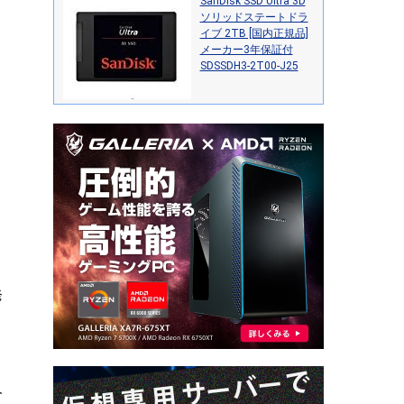
SanDisk SSD Ultra 3D
ソリッドステートドラ
イブ 2TB [国内正規品]
メーカー3年保証付
SDSSDH3-2T00-J25
発
人