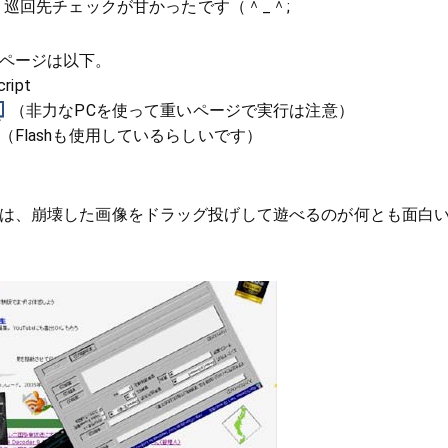
巡回先チェックが甘かったです（＾_＾;
t公開ページは以下。
ipt
（非力なPCを使って重いページで実行は注意）
ipt（Flashも使用しているらしいです）
riptは、崩壊した画像をドラッグ投げして遊べるのが何とも面白