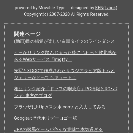
powered by Movable Type designed by
KEN(tvbok)
.
Copyright(c) 2007-2020 All Rights Reserved.
関連ページ
(動画)目の錯覚が楽しい白黒タイツのラインダンス
うっかりリンク踏んじゃった後にじわっと敗北感が
来るWebサービス「lmgtfy」
実写と3DCGで作成されたサウジアラビア版トムと
ジェリーがとってもキュート！
相互リンク紹介「ドッフの喫茶店」PC情報とRO･パ
ンヤ･東方のブログ
ブラウザにhttp://スク水.com/ と入力してみろ
Googleの歴代ホリデーロゴ一覧
JRAの競馬ゲームが色んな意味で本気過ぎる