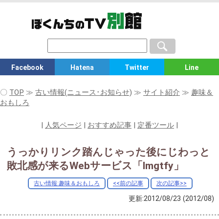
Facebook
Hatena
Twitter
Line
〇
TOP
≫
古い情報(ニュース･お知らせ)
≫
サイト紹介
≫
趣味＆
おもしろ
|
人気ページ
|
おすすめ記事
|
定番ツール
|
うっかりリンク踏んじゃった後にじわっと
敗北感が来るWebサービス「lmgtfy」
古い情報:趣味＆おもしろ
<<前の記事
次の記事>>
更新:2012/08/23
(2012/08)