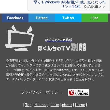
早くもWindows 9の情報が...他、気になった
リンク14本
次の記事＞＞
Facebook
Hatena
Twitter
Line
ぼくんちのTV 別館
免責事項＆お願い: 当サイトで紹介する情報で何らかの損害・損益・問題
が発生しても、ソフトの製作者及び当サイトは如何なる責任も負いませ
ん。ご利用はご自分の判断・責任の元お願い致します。また、当サイトの
情報を著作権を侵害する目的でご使用になるのはおやめください。大切な
データのバックアップ, パソコン技術の向上を目的にご活用下さい。
プライバシーポリシー
|
Top
|
sitemap
|
Links
|
about
|
Home
|