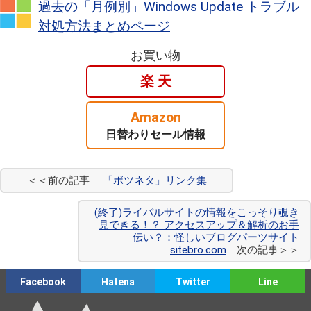
過去の「月例別」Windows Update トラブル
対処方法まとめページ
お買い物
楽 天
Amazon
日替わりセール情報
＜＜前の記事
「ボツネタ」リンク集
(終了)ライバルサイトの情報をこっそり覗き
見できる！？ アクセスアップ＆解析のお手
伝い？：怪しいブログパーツサイト
sitebro.com
次の記事＞＞
Facebook
Hatena
Twitter
Line