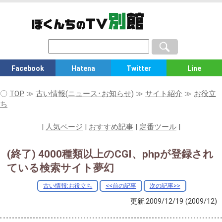
Facebook
Hatena
Twitter
Line
〇
TOP
≫
古い情報(ニュース･お知らせ)
≫
サイト紹介
≫
お役立
ち
|
人気ページ
|
おすすめ記事
|
定番ツール
|
(終了) 4000種類以上のCGI、phpが登録され
ている検索サイト夢幻
古い情報:お役立ち
<<前の記事
次の記事>>
更新:2009/12/19
(2009/12)