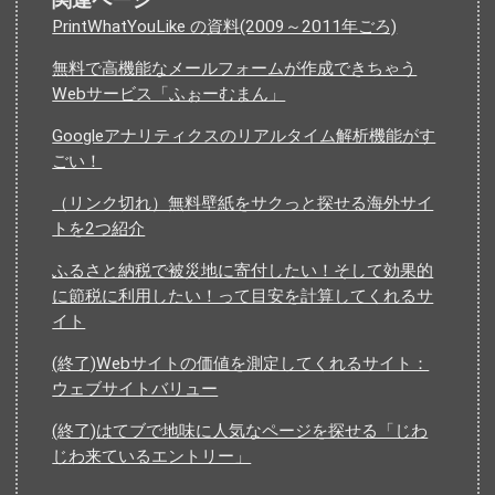
関連ページ
PrintWhatYouLike の資料(2009～2011年ごろ)
無料で高機能なメールフォームが作成できちゃう
Webサービス「ふぉーむまん」
Googleアナリティクスのリアルタイム解析機能がす
ごい！
（リンク切れ）無料壁紙をサクっと探せる海外サイ
トを2つ紹介
ふるさと納税で被災地に寄付したい！そして効果的
に節税に利用したい！って目安を計算してくれるサ
イト
(終了)Webサイトの価値を測定してくれるサイト：
ウェブサイトバリュー
(終了)はてブで地味に人気なページを探せる「じわ
じわ来ているエントリー」