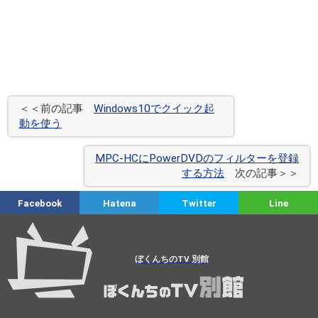
＜＜前の記事
Windows10でクイック起
動を使う
MPC-HCにPowerDVDのフィルターを登録
する方法
次の記事＞＞
Facebook
Hatena
Twitter
Line
ぼくんちのTV 別館