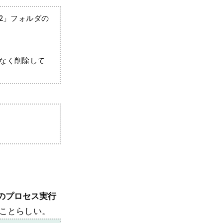
ot2」フォルダの
ゃなく削除して
te のプロセス実行
うことらしい。