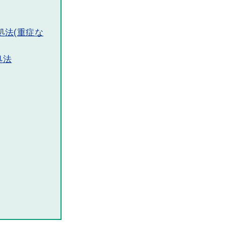
対処法(重症な
処法