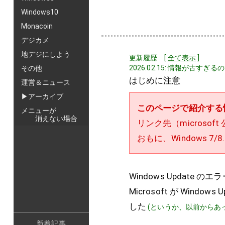
Windows10
Monacoin
デジカメ
地デジにしよう
更新履歴 [
全て表示
]
2026.02.15: 情報が古すぎる
その他
はじめに注意
運営＆ニュース
▶アーカイブ
このページで紹介する
メニューが
消えない場合
リンク先（microso
おもに、Windows 
Windows Update の
Microsoft が Wi
した
(というか、以前からあ
新着記事