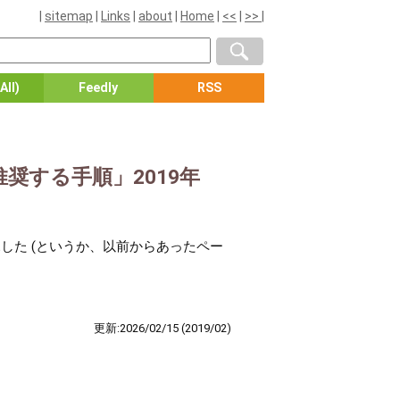
|
sitemap
|
Links
|
about
|
Home
|
<<
|
>>
|
All)
Feedly
RSS
tが推奨する手順」2019年
を発見した (というか、以前からあったペー
更新:2026/02/15
(2019/02)