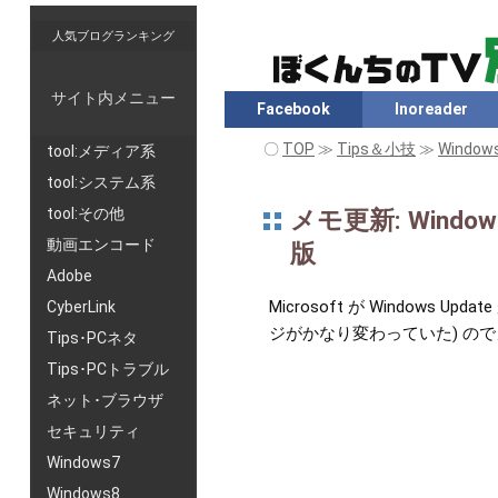
人気ブログランキング
サイト内メニュー
Facebook
Inoreader
〇
TOP
≫
Tips＆小技
≫
Window
tool:メディア系
tool:システム系
tool:その他
メモ更新: Windo
動画エンコード
版
Adobe
Microsoft が Windo
CyberLink
ジがかなり変わっていた) の
Tips･PCネタ
Tips･PCトラブル
ネット･ブラウザ
セキュリティ
Windows7
Windows8