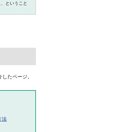
え
、ということ
紹介したページ。
方法