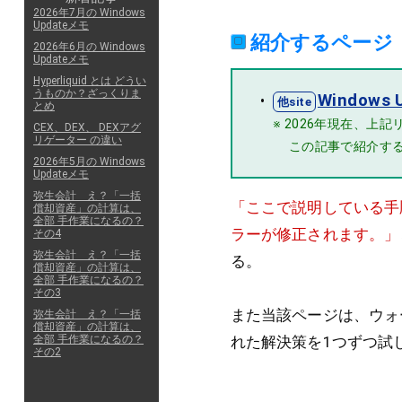
2026年7月の Windows
Updateメモ
紹介するページ
2026年6月の Windows
Updateメモ
Hyperliquid とは どうい
うものか？ざっくりま
Window
とめ
※ 2026年現在、上記
CEX、DEX、 DEXアグ
リゲーター の違い
この記事で紹介する
2026年5月の Windows
Updateメモ
弥生会計 え？「一括
「ここで説明している手順
償却資産」の計算は、
全部 手作業になるの？
ラーが修正されます。」
その4
弥生会計 え？「一括
る。
償却資産」の計算は、
全部 手作業になるの？
その3
また当該ページは、ウォ
弥生会計 え？「一括
償却資産」の計算は、
全部 手作業になるの？
れた解決策を1つずつ試
その2