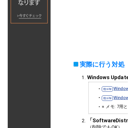
実際に行う対処
Windows U
Window
Windo
※ メモ: 7
「SoftwareD
（削除でもOK）